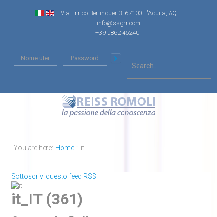
Via Enrico Berlinguer 3, 67100 L'Aquila, AQ
info@ssgrr.com
+39 0862 452401
You are here:
Home
::
it-IT
Sottoscrivi questo feed RSS
it_IT (361)