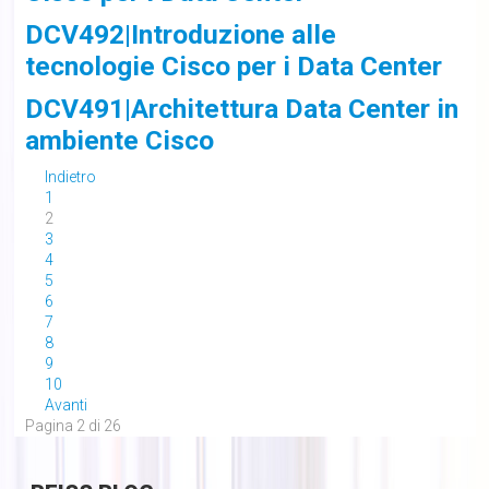
DCV492|Introduzione alle
tecnologie Cisco per i Data Center
DCV491|Architettura Data Center in
ambiente Cisco
Indietro
1
2
3
4
5
6
7
8
9
10
Avanti
Pagina 2 di 26