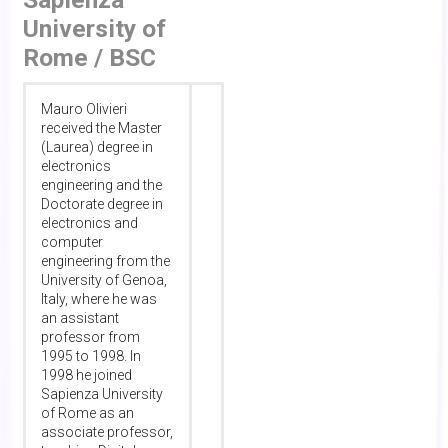
University of
Rome / BSC
Mauro Olivieri
received the Master
(Laurea) degree in
electronics
engineering and the
Doctorate degree in
electronics and
computer
engineering from the
University of Genoa,
Italy, where he was
an assistant
professor from
1995 to 1998. In
1998 he joined
Sapienza University
of Rome as an
associate professor,