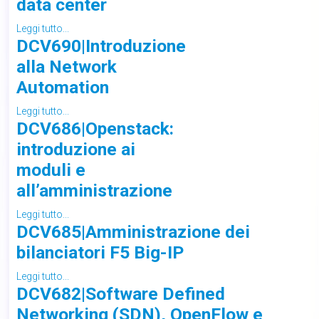
data center
Leggi tutto...
DCV690|Introduzione
alla Network
Automation
Leggi tutto...
DCV686|Openstack:
introduzione ai
moduli e
all’amministrazione
Leggi tutto...
DCV685|Amministrazione dei
bilanciatori F5 Big-IP
Leggi tutto...
DCV682|Software Defined
Networking (SDN), OpenFlow e