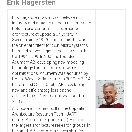
Erik Hagersten
Erik Hagersten has moved between
industry and academia about ten times. He
holds a professor chair in computer
architecture at Uppsala University in
Sweden since 1999. Prior to this, he was
the chief architect for Sun Microsystem's
high-end server engineering division in the
US 1994-1999. In 2006 he founded
Acumem AB, developing new modeling
technology for multicore software
optimisations. Acumem was acquired by
Rogue Wave Software Inc. in 2010. In 2014
he founded Green Cache AB, developing
new and efficient tag-less cache
architectures. Green Cache was sold in
2018.
At Uppsala, Erik has built up he Uppsala
Architecture Research Team, UART
(it.uu.se/research/group/uart) – one of
the largest architecture research groups in
Europe. UART performs research in fast