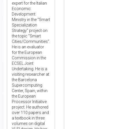
expert for the Italian
Economic
Development
Ministry in the “Smart
Specialization
Strategy” project on
the topic “Smart
Cities/Communities”.
He is an evaluator
for the European
Commission in the
ECSEL Joint
Undertaking. He is a
visiting researcher at
the Barcelona
Supercomputing
Center, Spain, within
the European
Processor Initiative
project. He authored
over 110 papers and
a textbook in three
volumes on digital