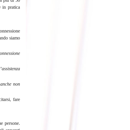
n più di 50
 in pratica
connessione
uando siamo
onnessione
l’assistenza
, anche non
tarsi, fare
due persone.