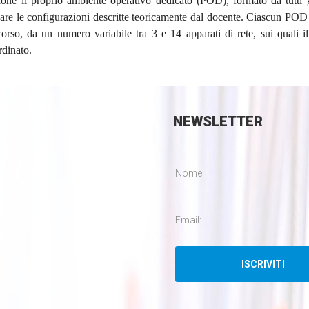
one il proprio ambiente operativo dedicato (POD), formato da tutti g
icare le configurazioni descritte teoricamente dal docente. Ciascun POD
 corso, da un numero variabile tra 3 e 14 apparati di rete, sui quali i
rdinato.
NEWSLETTER
Nome:
Email: