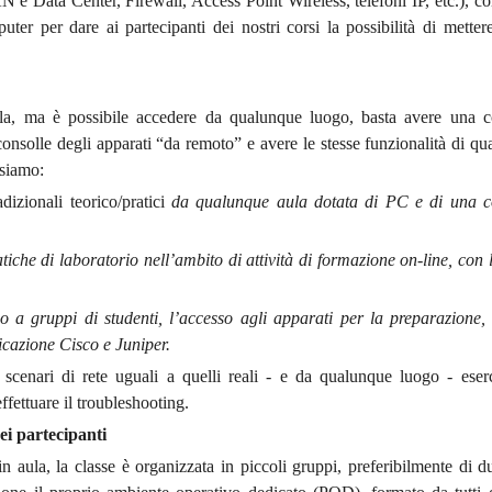
 e Data Center, Firewall, Access Point Wireless, telefoni IP, etc.), co
ter per dare ai partecipanti dei nostri corsi la possibilità di mettere
ila, ma è possibile accedere da qualunque luogo, basta avere una 
consolle degli apparati “da remoto” e avere le stesse funzionalità di q
ssiamo:
ionali teorico/pratici
da qualunque aula dotata di PC e di una c
tiche di laboratorio nell’ambito di attività di formazione on-line, con 
i o a gruppi di studenti, l’accesso agli apparati per la preparazione
ificazione Cisco e Juniper.
n scenari di rete uguali a quelli reali - e da qualunque luogo - eserci
ffettuare il troubleshooting.
ei partecipanti
in aula, la classe è organizzata in piccoli gruppi, preferibilmente di 