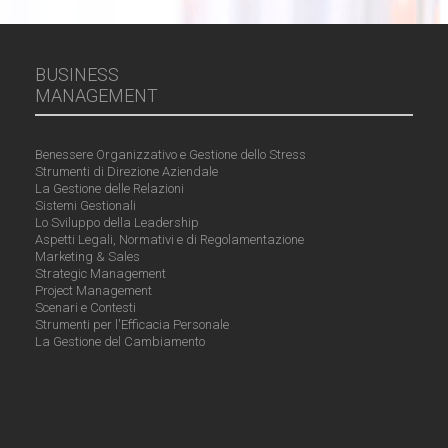
BUSINESS
MANAGEMENT
Benessere Organizzativo e Gestione dello Stress
Strumenti di Direzione Aziendale
La Gestione delle Relazioni
Sistemi Gestionali
Lo Sviluppo della Leadership
Aspetti Legali, Normativi e di Regolamentazione
Marketing & Sales
Strategic Management
Project Management
Scenari e Contesti
Strumenti per l'Efficacia Personale
La Gestione del Cambiamento