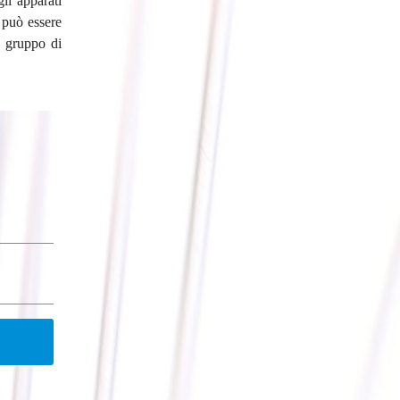
li apparati
 può essere
l gruppo di