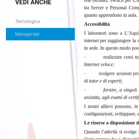
rete (Router, Switch per LAN
VEDI
ANCHE
tra Server e Personal Compu
quanto apprendono in aula.
Tecnologica
Accessibilità
I laboratori sono a L’Aqu
Manageriale
internet per raggiungere la 
in sede. In questo modo po
· realizzare corsi tradiz
Internet veloce;
·
svolgere sessioni pra
di tutor e di esperti;
·
fornire, a singol
assistita, agli esami di cert
I nostri allievi possono, i
configurazioni, sviluppare, e
Le risorse a disposizione d
Quando l’attività si svolge 