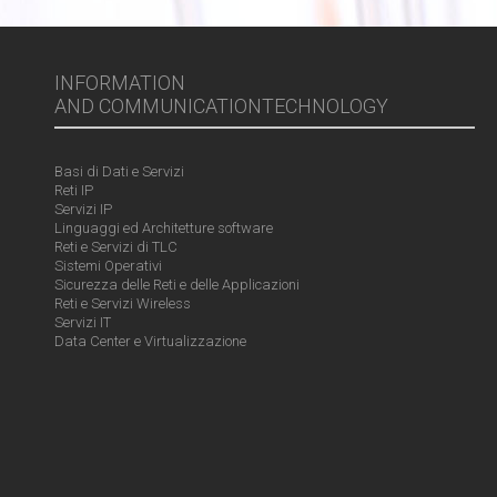
INFORMATION
AND COMMUNICATIONTECHNOLOGY
Basi di Dati e Servizi
Reti IP
Servizi IP
Linguaggi ed Architetture software
Reti e Servizi di TLC
Sistemi Operativi
Sicurezza delle Reti e delle Applicazioni
Reti e Servizi Wireless
Servizi IT
Data Center e Virtualizzazione