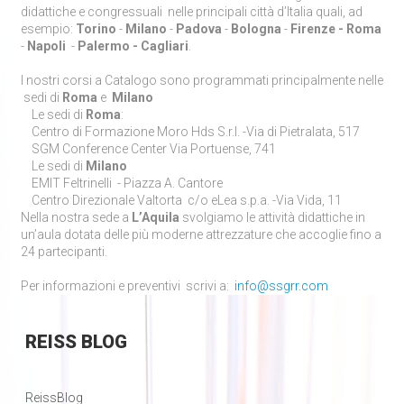
didattiche e congressuali nelle principali
città d’Italia
quali, ad
esempio:
Torino
-
Milano
-
Padova
-
Bologna
-
Firenze -
Roma
-
Napoli
-
Palermo - Cagliari
.
I nostri corsi a Catalogo sono programmati principalmente nelle
sedi di
Roma
e
Milano
Le sedi di
Roma
:
Centro di Formazione Moro Hds S.r.l. -Via di Pietralata, 517
SGM Conference Center Via Portuense, 741
Le sedi di
Milano
EMIT Feltrinelli - Piazza A. Cantore
Centro Direzionale Valtorta c/o eLea s.p.a. -Via Vida, 11
Nella nostra sede a
L’Aquila
svolgiamo le attività didattiche in
un’aula dotata delle più moderne attrezzature che accoglie fino a
24 partecipanti.
Per informazioni e preventivi scrivi a:
info@ssgrr.com
REISS
BLOG
ReissBlog