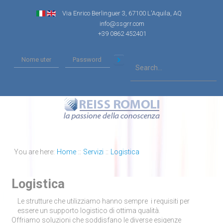
Via Enrico Berlinguer 3, 67100 L'Aquila, AQ
info@ssgrr.com
+39 0862 452401
You are here:
Home
::
Servizi
::
Logistica
Logistica
Le strutture che utilizziamo hanno sempre i requisiti per
essere un supporto logistico di ottima qualità.
Offriamo soluzioni che soddisfano le diverse esigenze