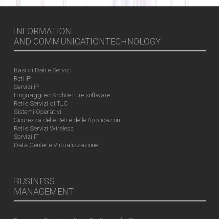
INFORMATION
AND COMMUNICATIONTECHNOLOGY
Basi di Dati e Servizi
Reti IP
Servizi IP
Linguaggi ed Architetture software
Reti e Servizi di TLC
Sistemi Operativi
Sicurezza delle Reti e delle Applicazioni
Reti e Servizi Wireless
Servizi IT
Data Center e Virtualizzazione
BUSINESS
MANAGEMENT