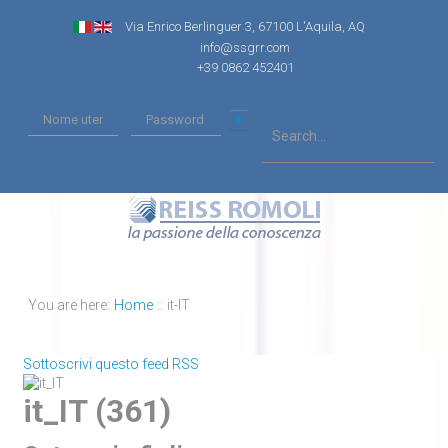
Via Enrico Berlinguer 3, 67100 L'Aquila, AQ
info@ssgrr.com
+39 0862 452401
You are here:
Home
::
it-IT
Sottoscrivi questo feed RSS
it_IT (361)