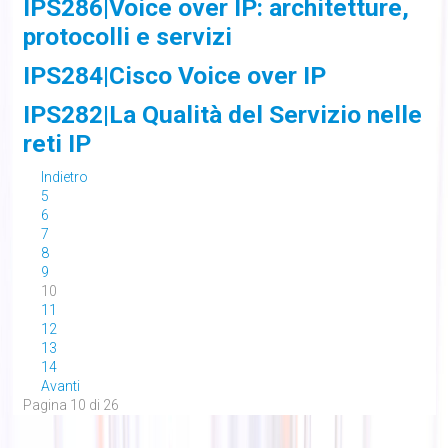
IPS286|Voice over IP: architetture,
protocolli e servizi
IPS284|Cisco Voice over IP
IPS282|La Qualità del Servizio nelle
reti IP
Indietro
5
6
7
8
9
10
11
12
13
14
Avanti
Pagina 10 di 26