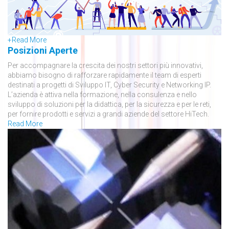
+
Read More
Posizioni Aperte
Per accompagnare la crescita dei nostri settori più innovativi,
abbiamo bisogno di rafforzare rapidamente il team di esperti
destinati a progetti di Sviluppo IT, Cyber Security e Networking IP.
L’azienda è attiva nella formazione, nella consulenza e nello
sviluppo di soluzioni per la didattica, per la sicurezza e per le reti,
per fornire prodotti e servizi a grandi aziende del settore HiTech.
Read More