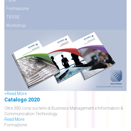
Formazione
TIESSE
Workshop
+
Read More
Catalogo 2020
Oltre 300 corsi sui temi di Business Management e Information &
Communication Technology.
Read More
Formazione