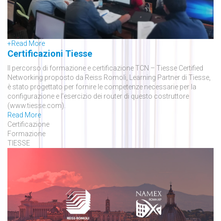
+
Read More
Certificazioni Tiesse
Il percorso di formazione e certificazione TCN – Tiesse Certified
Networking proposto da Reiss Romoli, Learning Partner di Tiesse,
è stato progettato per fornire le competenze necessarie per la
configurazione e l’esercizio dei router di questo costruttore
(www.tiesse.com).
Read More
Certificazione
Formazione
TIESSE