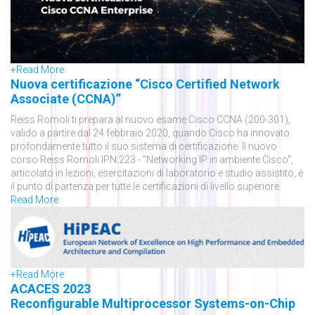
+
Read More
Nuova certificazione “Cisco Certified Network
Associate (CCNA)”
Reiss Romoli ti prepara al nuovo esame Cisco CCNA (200-301),
valido a partire dal 24 febbraio 2020, quando Cisco ha innovato
profondamente tutto il suo sistema di certificazione. Il nuovo
corso Reiss Romoli IPN 223 - "Networking IP in ambiente Cisco",
articolato in lezioni, esercitazioni di laboratorio e studio assistito, è
il punto di partenza per tutte le certificazioni di livello superiore.
Read More
+
Read More
ACACES 2023
Reconfigurable Multiprocessor Systems-on-Chip