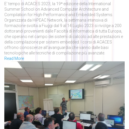
E’ tempo di ACACES 2023, la 19ª edizione della International
Summer School on Advanced Computer Architecture and
Compilation for High-Performance and Embedded Systems.
Organizzata da HiPEAC Network, la settimana intensiva di
formazione svolta a Fiuggi dal 9 al 14 Luglio 2023 si rivolge a 200
dottorandi provenienti dalle Facoltà di Informatica di tutta Europa,
che operano nel campo dei sistemi di calcolo ad alte prestazioni e
della compilazione per sistemi embedded. I corsi di ACACES
offrono conoscenze all'avanguardia che vanno dalle basi
tecnologiche alle tecniche di compilazione più avanzate.
Read More