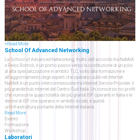
+
Read More
School Of Advanced Networking
La School of Advanced Networking, frutto dell’accordo tra NaMeX
e Reiss Romoli, è un primo passo verso la costituzione di un polo
di alta specializzazione in ambito TLC, volto alla formazione e
all’aggiornamento degli esperti che operano sulle reti Internet.
NaMeX è un punto interconnessione tra Internet Service Provider, il
più grande hub internet del Centro-Sud Italia. Un consorzio no profit
che riunisce la quasi totalità dei più grandi ISP operanti in Italia e le
decine di ISP che operano in ambito locale, e quindi
un'infrastruttura portante della Internet italiana.
Read More
Evento
Formazione
Workshop
Laboratori