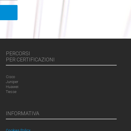
PERCORSI
PER CERTIFICAZIONI
Cisco
Juniper
Huawei
Tiesse
INFORMATIVA
Cookies Policy