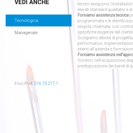
VEDI
ANCHE
tecnici eseguono l’installazio
elevati standard qualitativi e di
Forniamo assistenza tecnica
p
Tecnologica
programmata e di identificazio
singola chiamata, con contratti
specifiche esigenze del cliente
Manageriale
Svolgiamo attività di progettaz
performance, implementazione 
interni all’azienda e formazion
Forniamo assistenza nell’appro
fornitori, nell’acquisizione deg
predisposizione dei bandi di ga
Il tuo IPv4:
216.73.217.1