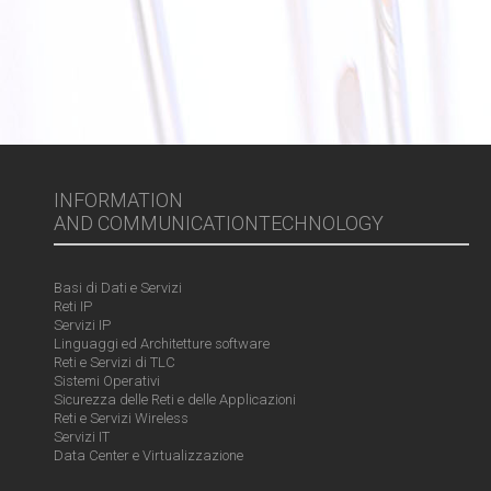
INFORMATION
AND COMMUNICATIONTECHNOLOGY
Basi di Dati e Servizi
Reti IP
Servizi IP
Linguaggi ed Architetture software
Reti e Servizi di TLC
Sistemi Operativi
Sicurezza delle Reti e delle Applicazioni
Reti e Servizi Wireless
Servizi IT
Data Center e Virtualizzazione