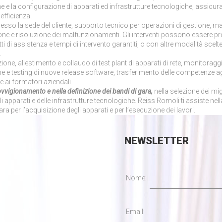
ne e la configurazione di apparati ed infrastrutture tecnologiche, assicur
 efficienza.
resso la sede del cliente, supporto tecnico per operazioni di gestione, 
ne e risoluzione dei malfunzionamenti. Gli interventi possono essere pre
 di assistenza e tempi di intervento garantiti, o con altre modalità scelte
.
ione, allestimento e collaudo di test plant di apparati di rete, monitoraggi
e testing di nuove release software, trasferimento delle competenze agl
e ai formatori aziendali.
vvigionamento e nella definizione dei bandi di gara,
nella selezione dei mig
li apparati e delle infrastrutture tecnologiche. Reiss Romoli ti assiste nell
ra per l’acquisizione degli apparati e per l’esecuzione dei lavori.
NEWSLETTER
Nome:
Email: