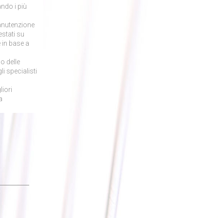
ando i più
manutenzione
stati su
 in base a
o delle
i specialisti
liori
a