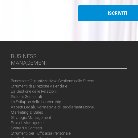
BUSINESS
MANAGEMENT
Benessere Organizzativo e Gestione dello Stress
Strumenti di Direzione Aziendale
La Gestione delle Relazioni
Sistemi Gestionali
Lo Sviluppo della Leadership
Aspetti Legali, Normativi e di Regolamentazione
Marketing & Sales
Strategic Management
Project Management
Scenari e Contesti
Strumenti per l'Efficacia Personale