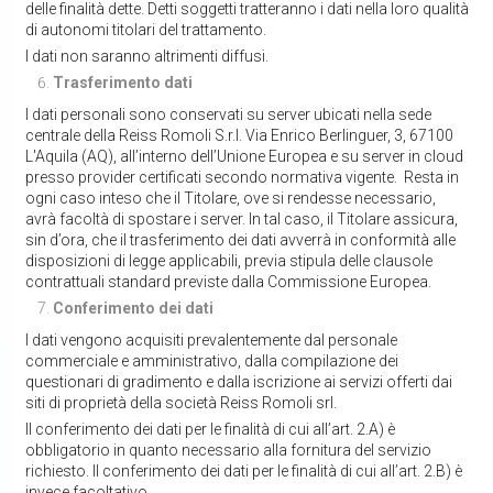
delle finalità dette. Detti soggetti tratteranno i dati nella loro qualità
di autonomi titolari del trattamento.
I dati non saranno altrimenti diffusi.
Trasferimento dati
I dati personali sono conservati su server ubicati nella sede
centrale della Reiss Romoli S.r.l. Via Enrico Berlinguer, 3, 67100
L'Aquila (AQ), all’interno dell’Unione Europea e su server in cloud
presso provider certificati secondo normativa vigente. Resta in
ogni caso inteso che il Titolare, ove si rendesse necessario,
avrà facoltà di spostare i server. In tal caso, il Titolare assicura,
sin d’ora, che il trasferimento dei dati avverrà in conformità alle
disposizioni di legge applicabili, previa stipula delle clausole
contrattuali standard previste dalla Commissione Europea.
Conferimento dei dati
I dati vengono acquisiti prevalentemente dal personale
commerciale e amministrativo, dalla compilazione dei
questionari di gradimento e dalla iscrizione ai servizi offerti dai
siti di proprietà della società Reiss Romoli srl.
Il conferimento dei dati per le finalità di cui all’art. 2.A) è
obbligatorio in quanto necessario alla fornitura del servizio
richiesto. Il conferimento dei dati per le finalità di cui all’art. 2.B) è
invece facoltativo.