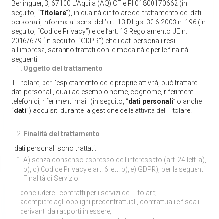
Berlinguer, 3, 67100 L'Aquila (AQ) CF e PI 01800170662 (in
seguito, “
Titolare
”), in qualità di titolare del trattamento dei dati
personali, informa ai sensi dell’art. 13 D.Lgs. 30.6.2003 n. 196 (in
seguito, “Codice Privacy”) e dell’art. 13 Regolamento UE n.
2016/679 (in seguito, “GDPR”) che i dati personali resi
all’impresa, saranno trattati con le modalità e per le finalità
seguenti:
Oggetto del
trattamento
Il Titolare, per l’espletamento delle proprie attività, può trattare
dati personali, quali ad esempio nome, cognome, riferimenti
telefonici, riferimenti mail, (in seguito, “
dati personali
” o anche
“
dati
”) acquisiti durante la gestione delle attività del Titolare.
Finalità del trattamento
I dati personali sono trattati:
A) senza consenso espresso dell’interessato (art. 24 lett. a),
b), c) Codice Privacy e art. 6 lett. b), e) GDPR), per le seguenti
Finalità di Servizio:
concludere i contratti per i servizi del Titolare;
adempiere agli obblighi precontrattuali, contrattuali e fiscali
derivanti da rapporti in essere;