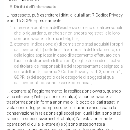
Diritti
dell’interessato
L’interessato, può esercitare i diritti di cui all’art. 7 Codice Privacy
e art. 15 GDPR e precisamente:
ottenere la conferma dell'esistenza o meno di dati personali
che lo riguardano, anche se non ancora registrati, e la loro
comunicazione in forma intelligibile;
ottenere l'indicazione: a) di come sono stati acquisiti i propri
dati personali; b) delle finalità e modalità del trattamento; c)
della logica applicata in caso di trattamento effettuato con
l'ausilio di strumenti elettronici; d) degli estremi identificativi
del titolare, dei responsabili e del rappresentante designato ai
sensi dell'art. 5, comma 2 Codice Privacy e art. 3, comma 1,
GDPR; e) dei soggetti o delle categorie di soggetti ai quali i
dati personali possono essere comunicati;
III. ottenere: a) l'aggiornamento, la rettificazione ovvero, quando
vi ha interesse, l'integrazione dei dati; b) la cancellazione, la
trasformazione in forma anonima o il blocco dei dati trattati in
violazione di legge, compresi quelli di cui non è necessaria la
conservazione in relazione agli scopi per i quali i dati sono stati
raccolti o successivamente trattati; c) l'attestazione che le
operazioni di cui alle lettere a) e b) sono state portate a
conoscenza, anche per quanto riguarda il loro contenuto, di