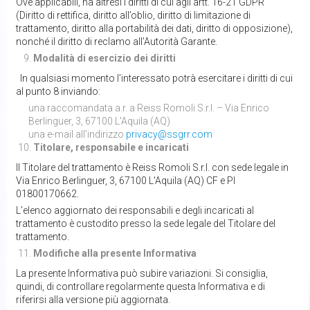
Ove applicabili, ha altresì i diritti di cui agli artt. 16-21 GDPR
(Diritto di rettifica, diritto all’oblio, diritto di limitazione di
trattamento, diritto alla portabilità dei dati, diritto di opposizione),
nonché il diritto di reclamo all’Autorità Garante.
Modalità di esercizio dei diritti
In qualsiasi momento l’interessato potrà esercitare i diritti di cui
al punto 8 inviando:
una raccomandata a.r. a Reiss Romoli S.r.l. – Via Enrico
Berlinguer, 3, 67100 L'Aquila (AQ)
una e-mail all’indirizzo
privacy@ssgrr.com
Titolare, responsabile e incaricati
Il Titolare del trattamento è Reiss Romoli S.r.l. con sede legale in
Via Enrico Berlinguer, 3, 67100 L'Aquila (AQ) CF e PI
01800170662.
L’elenco aggiornato dei responsabili e degli incaricati al
trattamento è custodito presso la sede legale del Titolare del
trattamento.
Modifiche alla
presente Informativa
La presente Informativa può subire variazioni. Si consiglia,
quindi, di controllare regolarmente questa Informativa e di
riferirsi alla versione più aggiornata.