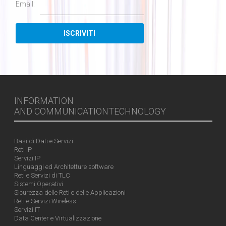
Email:
INFORMATION
AND COMMUNICATIONTECHNOLOGY
Basi di Dati e Servizi
Reti IP
Servizi IP
Linguaggi ed Architetture software
Reti e Servizi di TLC
Sistemi Operativi
Sicurezza delle Reti e delle Applicazioni
Reti e Servizi Wireless
Servizi IT
Data Center e Virtualizzazione