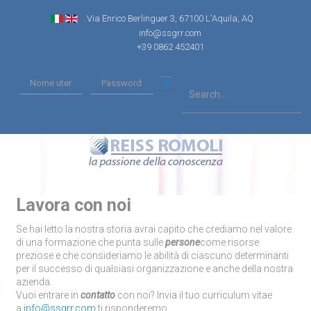
Via Enrico Berlinguer 3, 67100 L'Aquila, AQ
info@ssgrr.com
+39 0862 452401
Lavora con noi
Se hai letto la nostra storia avrai capito che crediamo nel valore
di una formazione che punta sulle
persone
come risorse
preziose e che consideriamo le abilità di ciascuno determinanti
per il successo di qualsiasi organizzazione e anche della nostra
azienda.
Vuoi entrare in
contatto
con noi? Invia il tuo curriculum vitae
a
info@ssgrr.com
ti risponderemo.