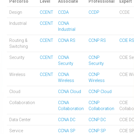
Percorso
Level
Associate
Professional
Expert
Design
CCENT
CCDA
CCDP
CCDE
Industrial
CCENT
CCNA
Industrial
Routing &
CCENT
CCNA RS
CCNP RS
CCIE R
Switching
Security
CCENT
CCNA
CCNP
CCIE Se
Security
Security
Wireless
CCENT
CCNA
CCNP
CCIE Wi
Wireless
Wireless
Cloud
CCNA Cloud
CCNP Cloud
Collaboration
CCNA
CCNP
CCIE
Collaboration
Collaboration
Collabo
Data Center
CCNA DC
CCNP DC
CCIE D
Service
CCNA SP
CCNP SP
CCIE S