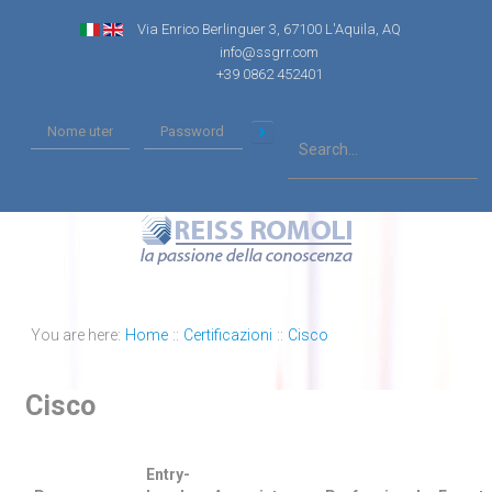
Via Enrico Berlinguer 3, 67100 L'Aquila, AQ
info@ssgrr.com
+39 0862 452401
You are here:
Home
::
Certificazioni
::
Cisco
Cisco
Entry-