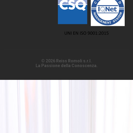
© 2026 Reiss Romoli s.r.l.
La Passione della Conoscenza.