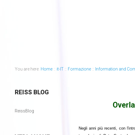
You are here:
Home
::
it-IT
::
Formazione
::
Information and Co
REISS
BLOG
Overla
ReissBlog
Negli anni più recenti, con l'int