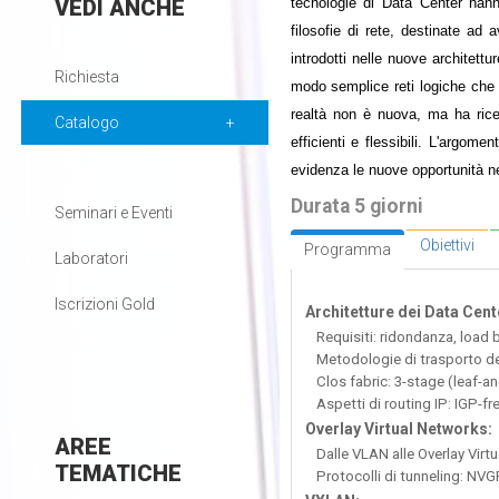
VEDI
ANCHE
tecnologie di Data Center hann
filosofie di rete, destinate ad 
introdotti nelle nuove architettu
Richiesta
modo semplice reti logiche che s
realtà non è nuova, ma ha rice
Catalogo
efficienti e flessibili. L'argom
evidenza le nuove opportunità ne
Durata 5 giorni
Seminari e Eventi
Obiettivi
Programma
Laboratori
Iscrizioni Gold
Architetture dei Data Cent
Requisiti: ridondanza, load b
Metodologie di trasporto del
Clos fabric: 3-stage (leaf-an
Aspetti di routing IP: IGP-fr
Overlay Virtual Networks:
AREE
Dalle VLAN alle Overlay Virt
TEMATICHE
Protocolli di tunneling: NV