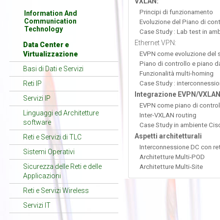
VXLAN:
Principi di funzionamento
Information And
Communication
Evoluzione del Piano di cont
Technology
Case Study : Lab test in am
Ethernet VPN:
Data Center e
Virtualizzazione
EVPN come evoluzione del s
Piano di controllo e piano d
Basi di Dati e Servizi
Funzionalità multi-homing
Reti IP
Case Study : interconnessio
Integrazione EVPN/VXLAN
Servizi IP
EVPN come piano di control
Linguaggi ed Architetture
Inter-VXLAN routing
software
Case Study in ambiente Cis
Aspetti architetturali
Reti e Servizi di TLC
Interconnessione DC con ret
Sistemi Operativi
Architetture Multi-POD
Sicurezza delle Reti e delle
Architetture Multi-Site
Applicazioni
Reti e Servizi Wireless
Servizi IT