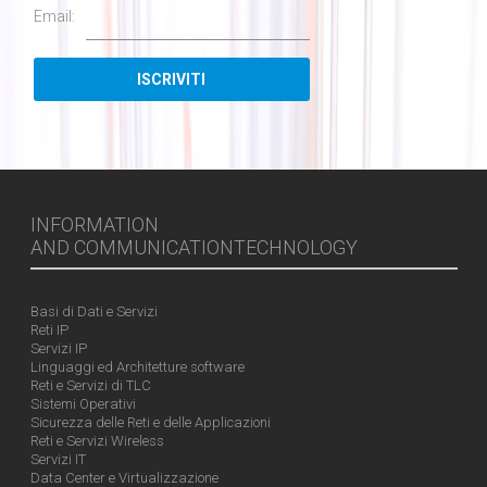
Email:
INFORMATION
AND COMMUNICATIONTECHNOLOGY
Basi di Dati e Servizi
Reti IP
Servizi IP
Linguaggi ed Architetture software
Reti e Servizi di TLC
Sistemi Operativi
Sicurezza delle Reti e delle Applicazioni
Reti e Servizi Wireless
Servizi IT
Data Center e Virtualizzazione