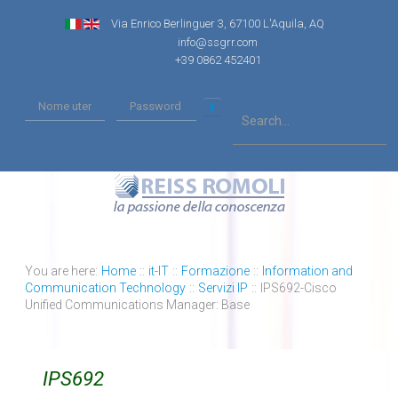
Via Enrico Berlinguer 3, 67100 L'Aquila, AQ
info@ssgrr.com
+39 0862 452401
You are here:
Home
::
it-IT
::
Formazione
::
Information and
Communication Technology
::
Servizi IP
::
IPS692-Cisco
Unified Communications Manager: Base
IPS692