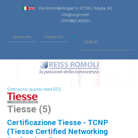
Via Enrico Berlinguer 3, 67100 L'Aquila, AQ
info@ssgrr.com
+39 0862 452401
Sottoscrivi questo feed RSS
Tiesse (5)
Certificazione Tiesse - TCNP
(Tiesse Certified Networking