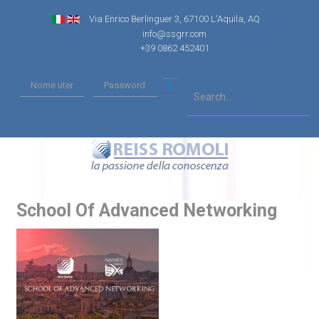
Via Enrico Berlinguer 3, 67100 L'Aquila, AQ
info@ssgrr.com
+39 0862 452401
School Of Advanced Networking