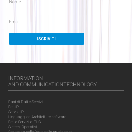
Nome:
Email:
INFORMATION
AND COMMUNICATIONTECHNOLOGY
Basi di Dati e Servizi
Reti IP
Servizi IP
Linguaggi ed Architetture software
Reti e Servizi di TLC
Sistemi Operativi
Sicurezza delle Reti e delle Applicazioni