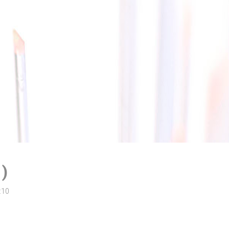
)
:10