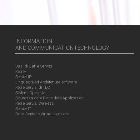
INFORMATION
AND COMMUNICATIONTECHNOLOGY
Basi di Dati e Servizi
Reti IP
Servizi IP
Linguaggi ed Architetture software
Reti e Servizi di TLC
Sistemi Operativi
Sicurezza delle Reti e delle Applicazioni
Reti e Servizi Wireless
Servizi IT
Data Center e Virtualizzazione