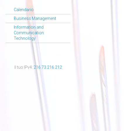
Calendario
Business Management
Information and
Communication
Technology
Il tuo IPv4:
216.73.216.212