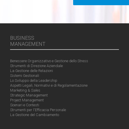
BUSINESS
MANAGEMENT
Benessere Organizzativo e Gestione dello Stress
Strumenti di Direzione Aziendale
La Gestione delle Relazioni
Sistemi Gestionali
Lo Sviluppo della Leadership
Aspetti Legali, Normativi e di Regolamentazione
Marketing & Sales
Strategic Management
Project Management
Scenari e Contesti
Strumenti per l'Efficacia Personale
La Gestione del Cambiamento