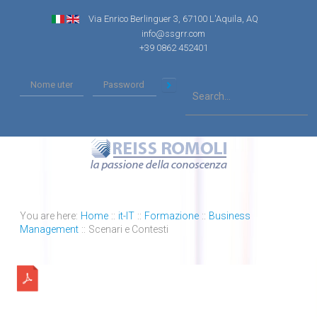
Via Enrico Berlinguer 3, 67100 L'Aquila, AQ
info@ssgrr.com
+39 0862 452401
You are here:
Home
::
it-IT
::
Formazione
::
Business
Management
::
Scenari e Contesti