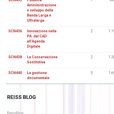
SCN435
Pubblica
1
64
Amministrazione
e sviluppo della
Banda Larga e
Ultralarga
SCN436
Innovazione nella
2
1.1
PA: dal CAD
all’Agenda
Digitale
SCN438
La Conservazione
2
1.2
Sostitutiva
SCN440
La gestione
3
1.6
documentale
REISS
BLOG
ReissBlog