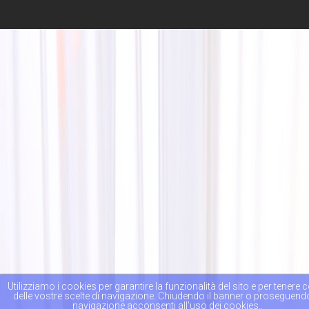
Utilizziamo i cookies per garantire la funzionalità del sito e per tenere 
delle vostre scelte di navigazione. Chiudendo il banner o proseguend
navigazione acconsenti all'uso dei cookies..