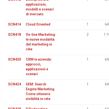
applicazioni,
modelli e scenari
di mercato
SCN414
Cloud Oriented
1
64
SCN418
On-line Marketing:
2
1.1
le nuove modalità
del marketing in
rete
SCN420
CRM in azienda:
1
64
approcci,
applicazioni e
scenari
SCN424
SEM: Search
1
64
Engine Marketing.
Come ottenere
visibilità in rete