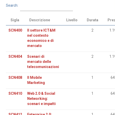
Search:
Sigla
Descrizione
Livello
Durata
Pre
SCN400
Il settore ICT&M
2
1.1
nel contesto
economico e di
mercato
SCN404
Scenari di
2
1.1
mercato delle
telecomunicazioni
SCN408
Il Mobile
1
64
Marketing
SCN410
Web 2.0 & Social
1
64
Networking:
scenari e impatti
SCN412
Enterprise 2.0:
1
64