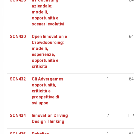
SCN428
Il Podcasting
1
64
aziendale:
modelli,
opportunità e
scenari evolutivi
SCN430
Open Innovation e
1
64
Crowdsourcing:
modelli,
esperienze,
opportunità e
criticità
SCN432
Gli Advergames:
1
64
opportunità,
criticità e
prospettive di
sviluppo
SCN434
Innovation Driving
2
1.1
Design Thinking