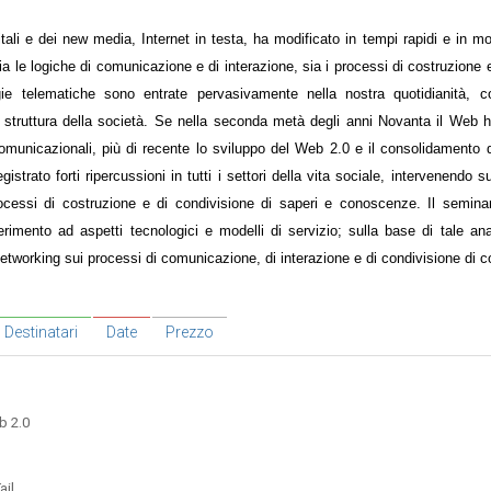
itali e dei new media, Internet in testa, ha modificato in tempi rapidi e in mo
ia le logiche di comunicazione e di interazione, sia i processi di costruzione 
ie telematiche sono entrate pervasivamente nella nostra quotidianità, c
a struttura della società. Se nella seconda metà degli anni Novanta il Web 
omunicazionali, più di recente lo sviluppo del Web 2.0 e il consolidamento d
trato forti ripercussioni in tutti i settori della vita sociale, intervenendo s
ocessi di costruzione e di condivisione di saperi e conoscenze. Il seminar
imento ad aspetti tecnologici e modelli di servizio; sulla base di tale ana
Networking sui processi di comunicazione, di interazione e di condivisione di
Destinatari
Date
Prezzo
b 2.0
il.