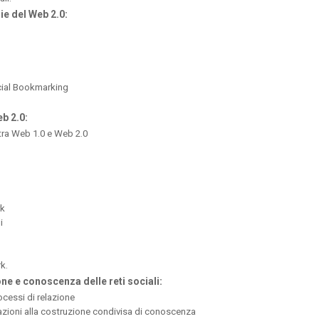
ie del Web 2.0:
cial Bookmarking
eb 2.0:
 tra Web 1.0 e Web 2.0
rk
i
k.
one e conoscenza delle reti sociali:
rocessi di relazione
azioni alla costruzione condivisa di conoscenza