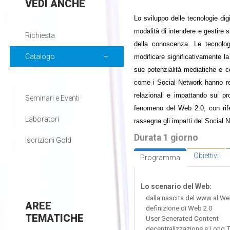
VEDI
ANCHE
Lo sviluppo delle tecnologie dig
modalità di intendere e gestire s
Richiesta
della conoscenza. Le tecnolog
Catalogo
modificare significativamente l
sue potenzialità mediatiche e c
come i Social Network hanno regis
relazionali e impattando sui pr
Seminari e Eventi
fenomeno del Web 2.0, con rifer
Laboratori
rassegna gli impatti del Social 
Durata 1 giorno
Iscrizioni Gold
Obiettivi
Programma
Lo scenario del Web:
dalla nascita del www al We
AREE
definizione di Web 2.0
TEMATICHE
User Generated Content
decentralizzazione e Long Ta