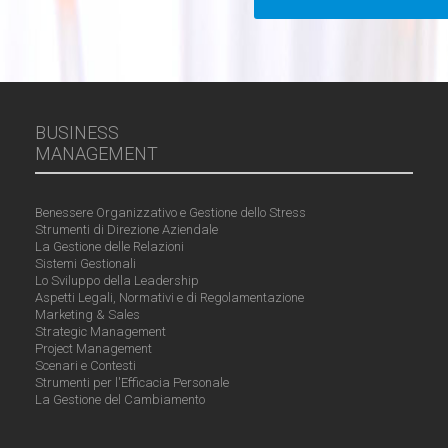
BUSINESS
MANAGEMENT
Benessere Organizzativo e Gestione dello Stress
Strumenti di Direzione Aziendale
La Gestione delle Relazioni
Sistemi Gestionali
Lo Sviluppo della Leadership
Aspetti Legali, Normativi e di Regolamentazione
Marketing & Sales
Strategic Management
Project Management
Scenari e Contesti
Strumenti per l'Efficacia Personale
La Gestione del Cambiamento