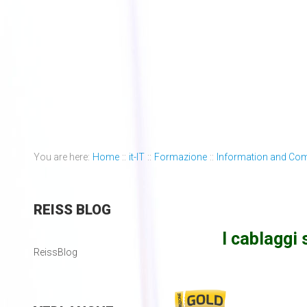
You are here:
Home
::
it-IT
::
Formazione
::
Information and Co
REISS
BLOG
I cablaggi 
ReissBlog