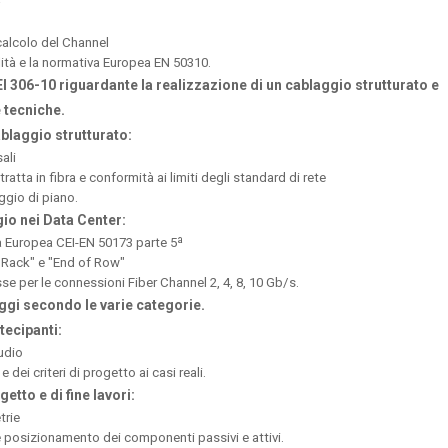
ª
 calcolo del Channel
ità e la normativa Europea EN 50310.
I 306-10 riguardante la realizzazione di un cablaggio strutturato e
 tecniche.
ablaggio strutturato:
ali
ratta in fibra e conformità ai limiti degli standard di rete
gio di piano.
io nei Data Center:
va Europea CEI-EN 50173 parte 5ª
f Rack" e "End of Row"
 per le connessioni Fiber Channel 2, 4, 8, 10 Gb/s.
aggi secondo le varie categorie.
tecipanti:
udio
dei criteri di progetto ai casi reali.
tto e di fine lavori:
trie
posizionamento dei componenti passivi e attivi.