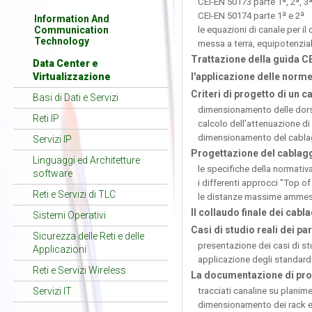
CEI-EN 50173 parte 1ª, 2ª, 3
CEI-EN 50174 parte 1ª e 2ª
Information And
le equazioni di canale per il
Communication
Technology
messa a terra, equipotenzial
Trattazione della guida CE
Data Center e
l'applicazione delle norme
Virtualizzazione
Criteri di progetto di un c
Basi di Dati e Servizi
dimensionamento delle dors
Reti IP
calcolo dell'attenuazione di t
dimensionamento del cablag
Servizi IP
Progettazione del cablagg
Linguaggi ed Architetture
le specifiche della normati
software
i differenti approcci "Top o
Reti e Servizi di TLC
le distanze massime ammesse
Il collaudo finale dei cabl
Sistemi Operativi
Casi di studio reali dei par
Sicurezza delle Reti e delle
presentazione dei casi di st
Applicazioni
applicazione degli standard e 
Reti e Servizi Wireless
La documentazione di proge
tracciati canaline su planime
Servizi IT
dimensionamento dei rack e 