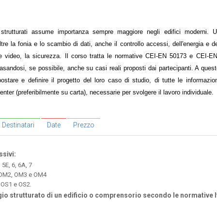
 strutturati assume importanza sempre maggiore negli edifici moderni. 
tre la fonia e lo scambio di dati, anche il controllo accessi, dell'energia e d
o e video, la sicurezza. Il corso tratta le normative CEI-EN 50173 e CEI-E
basandosi, se possibile, anche su casi reali proposti dai partecipanti. A ques
stare e definire il progetto del loro caso di studio, di tutte le informazioni
enter (preferibilmente su carta), necessarie per svolgere il lavoro individuale.
Destinatari
Date
Prezzo
sivi:
 5E, 6, 6A, 7
i OM2, OM3 e OM4
 OS1 e OS2.
io strutturato di un edificio o comprensorio secondo le normative I