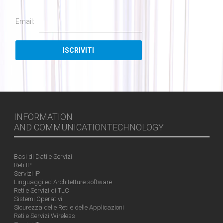
Email:
INFORMATION
AND COMMUNICATIONTECHNOLOGY
Basi di Dati e Servizi
Reti IP
Servizi IP
Linguaggi ed Architetture software
Reti e Servizi di TLC
Sistemi Operativi
Sicurezza delle Reti e delle Applicazioni
Reti e Servizi Wireless