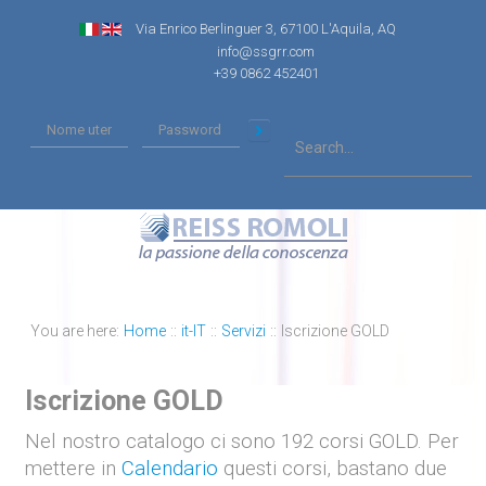
Via Enrico Berlinguer 3, 67100 L'Aquila, AQ
info@ssgrr.com
+39 0862 452401
You are here:
Home
::
it-IT
::
Servizi
::
Iscrizione GOLD
Iscrizione GOLD
Nel nostro catalogo ci sono 192
corsi GOLD
. Per
mettere in
Calendario
questi corsi, bastano due