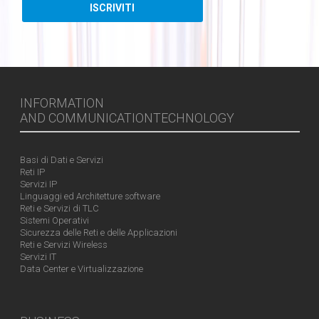
INFORMATION
AND COMMUNICATIONTECHNOLOGY
Basi di Dati e Servizi
Reti IP
Servizi IP
Linguaggi ed Architetture software
Reti e Servizi di TLC
Sistemi Operativi
Sicurezza delle Reti e delle Applicazioni
Reti e Servizi Wireless
Servizi IT
Data Center e Virtualizzazione