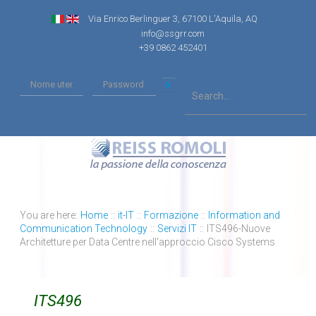
Via Enrico Berlinguer 3, 67100 L'Aquila, AQ
info@ssgrr.com
+39 0862 452401
You are here:
Home
::
it-IT
::
Formazione
::
Information and
Communication Technology
::
Servizi IT
::
ITS496-Nuove
Architetture per Data Centre nell'approccio Cisco Systems
ITS496