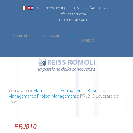
Via Enrico Berlinguer 3, 67100 L'Aquila, AQ
info@ssgrr.com
+39 0862 452401
You are here:
Home
::
it-IT
::
Formazione
::
Business
Management
::
Project Management
::
PRJ810-Lavorare per
progetti
PRJ810