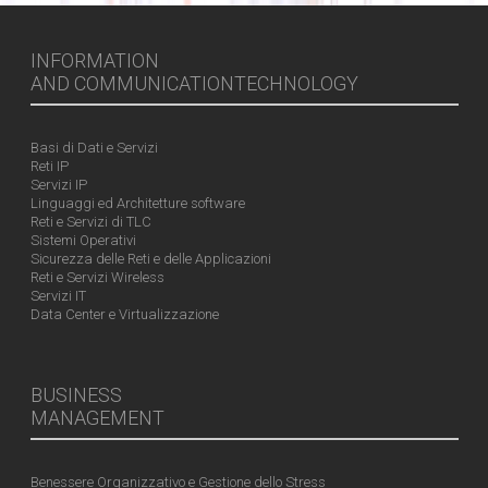
INFORMATION
AND COMMUNICATIONTECHNOLOGY
Basi di Dati e Servizi
Reti IP
Servizi IP
Linguaggi ed Architetture software
Reti e Servizi di TLC
Sistemi Operativi
Sicurezza delle Reti e delle Applicazioni
Reti e Servizi Wireless
Servizi IT
Data Center e Virtualizzazione
BUSINESS
MANAGEMENT
Benessere Organizzativo e Gestione dello Stress