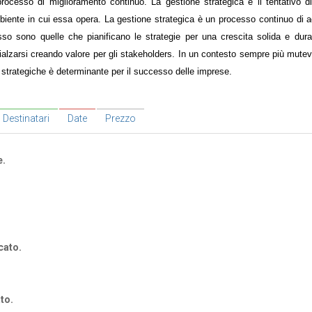
rocesso di miglioramento continuo. La gestione strategica è il tentativo di
'ambiente in cui essa opera. La gestione strategica è un processo continuo di 
so sono quelle che pianificano le strategie per una crescita solida e dura
rialzarsi creando valore per gli stakeholders. In un contesto sempre più mutev
i strategiche è determinante per il successo delle imprese.
Destinatari
Date
Prezzo
e.
cato.
to.