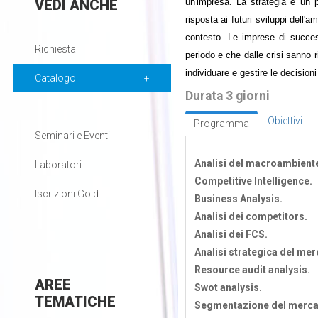
VEDI
ANCHE
un'impresa. La strategia è un p
risposta ai futuri sviluppi dell
contesto. Le imprese di succes
Richiesta
periodo e che dalle crisi sanno 
individuare e gestire le decision
Catalogo
Durata 3 giorni
Obiettivi
Programma
Seminari e Eventi
Analisi del macroambient
Laboratori
Competitive Intelligence.
Iscrizioni Gold
Business Analysis.
Analisi dei competitors.
Analisi dei FCS.
Analisi strategica del mer
Resource audit analysis.
AREE
Swot analysis.
TEMATICHE
Segmentazione del merca