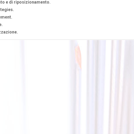
to e di riposizionamento.
tegies.
ement.
e.
zzazione.