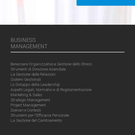
BUSINESS
MANAGEMENT
Benessere Organizzativo e Gestione dello Stress
Strumenti di Direzione Aziendale
La Gestione delle Relazioni
Sistemi Gestionali
Lo Sviluppo della Leadership
Aspetti Legali, Normativi e di Regolamentazione
Marketing & Sales
Strategic Management
Project Management
Scenari e Contesti
Strumenti per l'Efficacia Personale
La Gestione del Cambiamento