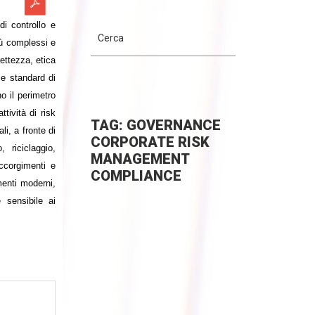
di controllo e
iù complessi e
ettezza, etica
 e standard di
o il perimetro
ttività di risk
TAG: GOVERNANCE
i, a fronte di
CORPORATE RISK
 riciclaggio,
MANAGEMENT
accorgimenti e
COMPLIANCE
menti moderni,
e sensibile ai