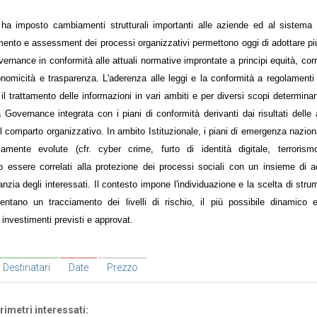
 ha imposto cambiamenti strutturali importanti alle aziende ed al sistema 
imento e assessment dei processi organizzativi permettono oggi di adottare p
ernance in conformità alle attuali normative improntate a principi equità, corr
nomicità e trasparenza. L'aderenza alle leggi e la conformità a regolamenti
il trattamento delle informazioni in vari ambiti e per diversi scopi determinan
 Governance integrata con i piani di conformità derivanti dai risultati delle a
 comparto organizzativo. In ambito Istituzionale, i piani di emergenza nazional
ente evolute (cfr. cyber crime, furto di identità digitale, terrorismo,
o essere correlati alla protezione dei processi sociali con un insieme di 
nzia degli interessati. Il contesto impone l'individuazione e la scelta di stru
sentano un tracciamento dei livelli di rischio, il più possibile dinamico 
 investimenti previsti e approvat.
Destinatari
Date
Prezzo
imetri interessati: