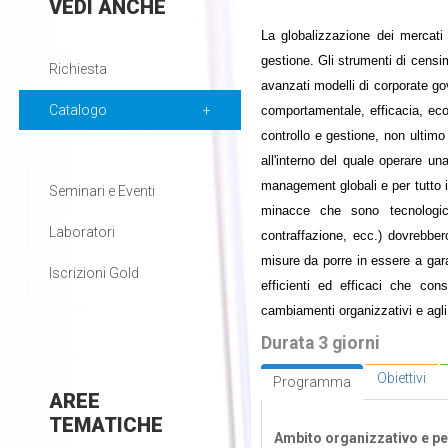
VEDI
ANCHE
La globalizzazione dei mercati
gestione. Gli strumenti di cens
Richiesta
avanzati modelli di corporate gov
Catalogo
comportamentale, efficacia, eco
controllo e gestione, non ultimo 
all'interno del quale operare una
management globali e per tutto il
Seminari e Eventi
minacce che sono tecnologicam
Laboratori
contraffazione, ecc.) dovrebber
misure da porre in essere a gara
Iscrizioni Gold
efficienti ed efficaci che con
cambiamenti organizzativi e agli
Durata 3 giorni
Obiettivi
Programma
AREE
TEMATICHE
Ambito organizzativo e per