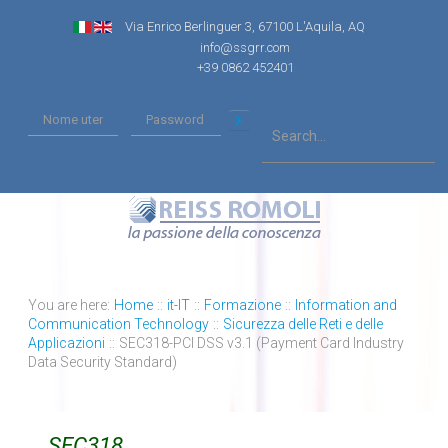
Via Enrico Berlinguer 3, 67100 L'Aquila, AQ
info@ssgrr.com
+39 0862 452401
You are here:
Home
::
it-IT
::
Formazione
::
Information and
Communication Technology
::
Sicurezza delle Reti e delle
Applicazioni
::
SEC318-PCI DSS v3.1 (Payment Card Industry
Data Security Standard)
SEC318