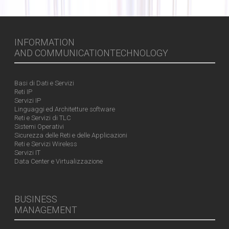
INFORMATION
AND COMMUNICATIONTECHNOLOGY
Basi di Dati e Servizi
Reti IP
Servizi IP
Linguaggi ed Architetture software
Reti e Servizi di TLC
Sistemi Operativi
Sicurezza delle Reti e delle Applicazioni
Reti e Servizi Wireless
Servizi IT
Data Center e Virtualizzazione
BUSINESS
MANAGEMENT