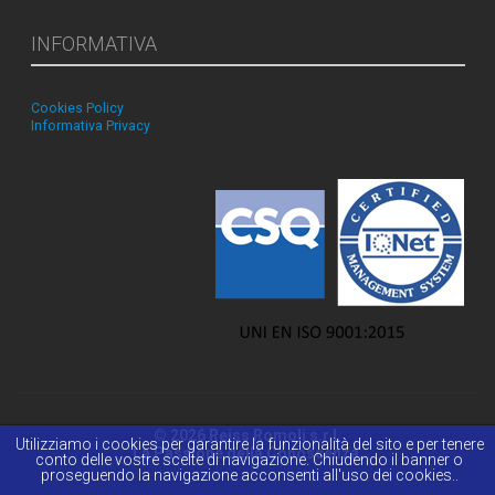
INFORMATIVA
Cookies Policy
Informativa Privacy
© 2026 Reiss Romoli s.r.l.
Utilizziamo i cookies per garantire la funzionalità del sito e per tenere
La Passione della Conoscenza.
conto delle vostre scelte di navigazione. Chiudendo il banner o
proseguendo la navigazione acconsenti all'uso dei cookies..