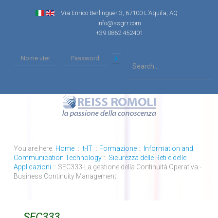
Via Enrico Berlinguer 3, 67100 L'Aquila, AQ
info@ssgrr.com
+39 0862 452401
You are here:
Home
::
it-IT
::
Formazione
::
Information and
Communication Technology
::
Sicurezza delle Reti e delle
Applicazioni
::
SEC333-La gestione della Continuità Operativa -
Business Continuity Management
SEC333