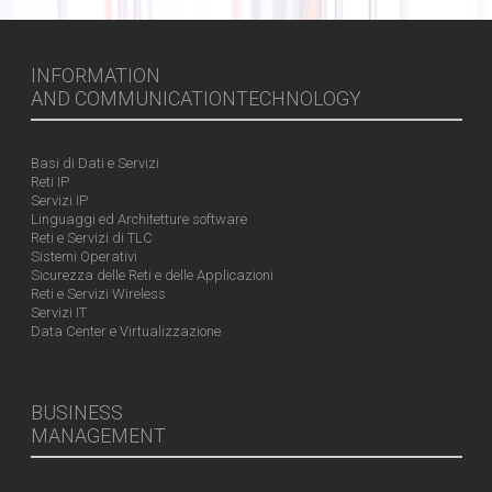
INFORMATION
AND COMMUNICATIONTECHNOLOGY
Basi di Dati e Servizi
Reti IP
Servizi IP
Linguaggi ed Architetture software
Reti e Servizi di TLC
Sistemi Operativi
Sicurezza delle Reti e delle Applicazioni
Reti e Servizi Wireless
Servizi IT
Data Center e Virtualizzazione
BUSINESS
MANAGEMENT