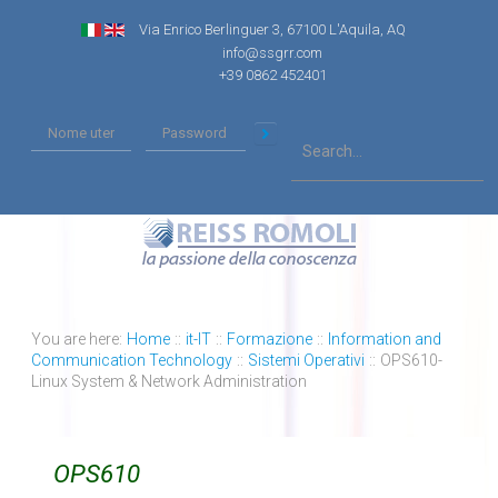
Via Enrico Berlinguer 3, 67100 L'Aquila, AQ
info@ssgrr.com
+39 0862 452401
You are here:
Home
::
it-IT
::
Formazione
::
Information and
Communication Technology
::
Sistemi Operativi
::
OPS610-
Linux System & Network Administration
OPS610