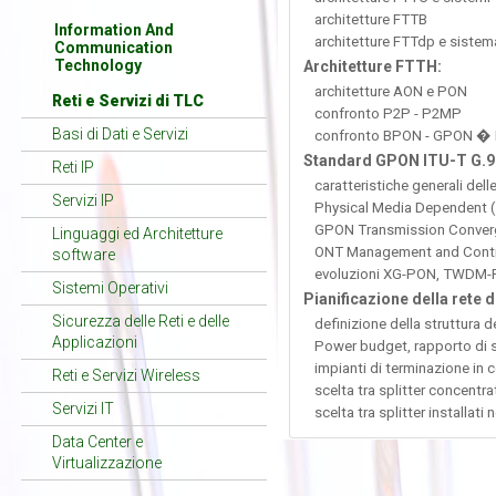
architetture FTTB
Information And
architetture FTTdp e sistem
Communication
Technology
Architetture FTTH:
architetture AON e PON
Reti e Servizi di TLC
confronto P2P - P2MP
Basi di Dati e Servizi
confronto BPON - GPON �
Standard GPON ITU-T G.98
Reti IP
caratteristiche generali dell
Servizi IP
Physical Media Dependent 
GPON Transmission Conver
Linguaggi ed Architetture
ONT Management and Contro
software
evoluzioni XG-PON, TWDM
Sistemi Operativi
Pianificazione della ret
Sicurezza delle Reti e delle
definizione della struttura de
Applicazioni
Power budget, rapporto di s
impianti di terminazione in c
Reti e Servizi Wireless
scelta tra splitter concentrat
Servizi IT
scelta tra splitter installati 
Data Center e
Virtualizzazione