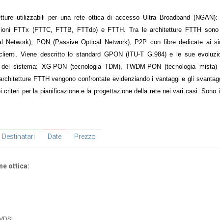
tetture utilizzabili per una rete ottica di accesso Ultra Broadband (NGAN): 
azioni FTTx (FTTC, FTTB, FTTdp) e FTTH. Tra le architetture FTTH sono 
al Network), PON (Passive Optical Network), P2P con fibre dedicate ai sing
lienti. Viene descritto lo standard GPON (ITU-T G.984) e le sue evoluzion
ioni del sistema: XG-PON (tecnologia TDM), TWDM-PON (tecnologia mist
 architetture FTTH vengono confrontate evidenziando i vantaggi e gli svantag
criteri per la pianificazione e la progettazione della rete nei vari casi. Sono 
Destinatari
Date
Prezzo
e ottica:
 VDSL