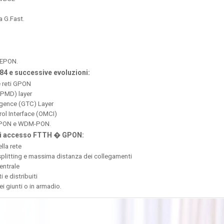
a G.Fast.
 EPON.
4 e successive evoluzioni:
e reti GPON
(PMD) layer
gence (GTC) Layer
l Interface (OMCI)
-PON e WDM-PON.
e di accesso FTTH � GPON:
lla rete
plitting e massima distanza dei collegamenti
entrale
i e distribuiti
nei giunti o in armadio.