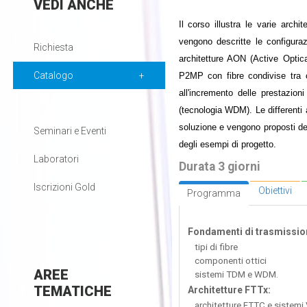
VEDI
ANCHE
Il corso illustra le varie archi
vengono descritte le configur
Richiesta
architetture AON (Active Optic
Catalogo
P2MP con fibre condivise tra c
all'incremento delle prestaz
(tecnologia WDM). Le differenti
soluzione e vengono proposti dei 
Seminari e Eventi
degli esempi di progetto.
Laboratori
Durata 3 giorni
Iscrizioni Gold
Obiettivi
Programma
Fondamenti di trasmission
tipi di fibre
componenti ottici
AREE
sistemi TDM e WDM.
TEMATICHE
Architetture FTTx:
architetture FTTC e sistemi