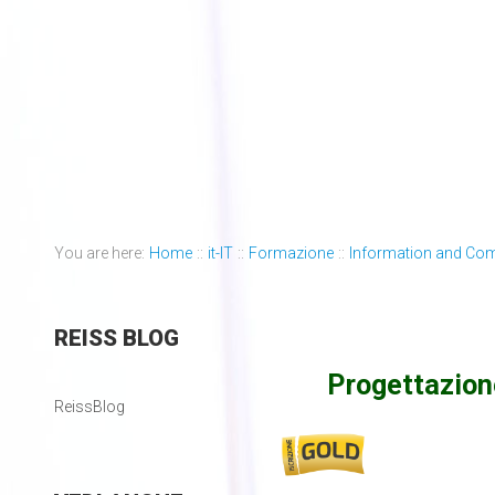
You are here:
Home
::
it-IT
::
Formazione
::
Information and Co
REISS
BLOG
Progettazione
ReissBlog