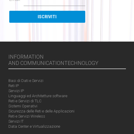
INFORMATION
AND COMMUNICATIONTECHNOLOGY
Basi di Dati e Servizi
Reti IP
Servizi IP
Linguaggi ed Architetture software
Reti e Servizi di TLC
Sistemi Operativi
Sicurezza delle Reti e delle Applicazioni
Reti e Servizi Wireless
Servizi IT
Data Center e Virtualizzazione