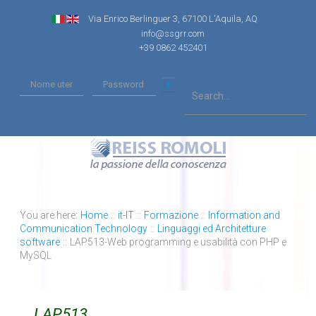
Via Enrico Berlinguer 3, 67100 L'Aquila, AQ
info@ssgrr.com
+39 0862 452401
You are here:
Home
::
it-IT
::
Formazione
::
Information and
Communication Technology
::
Linguaggi ed Architetture
software
::
LAP513-Web programming e usabilità con PHP e
MySQL
LAP513