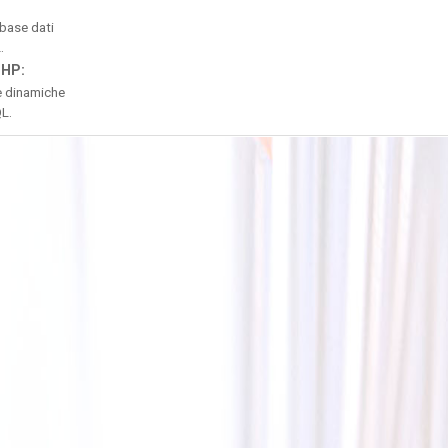
 base dati
.
PHP:
e dinamiche
L.