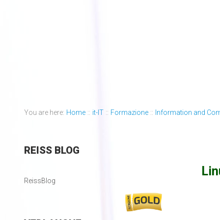
You are here:
Home
::
it-IT
::
Formazione
::
Information and Co
REISS
BLOG
Li
ReissBlog