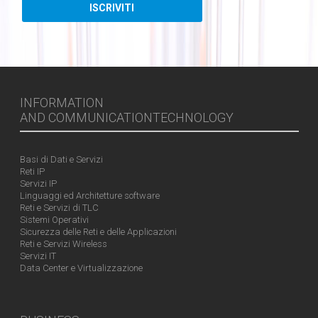
INFORMATION
AND COMMUNICATIONTECHNOLOGY
Basi di Dati e Servizi
Reti IP
Servizi IP
Linguaggi ed Architetture software
Reti e Servizi di TLC
Sistemi Operativi
Sicurezza delle Reti e delle Applicazioni
Reti e Servizi Wireless
Servizi IT
Data Center e Virtualizzazione