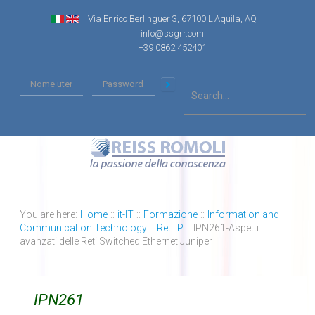
Via Enrico Berlinguer 3, 67100 L'Aquila, AQ
info@ssgrr.com
+39 0862 452401
You are here:
Home
::
it-IT
::
Formazione
::
Information and
Communication Technology
::
Reti IP
::
IPN261-Aspetti
avanzati delle Reti Switched Ethernet Juniper
IPN261