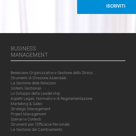
BUSINESS
MANAGEMENT
Benessere Organizzativo e Gestione dello Stress
Strumenti di Direzione Aziendale
La Gestione delle Relazioni
Sistemi Gestionali
Lo Sviluppo della Leadership
Aspetti Legali, Normativi e di Regolamentazione
Marketing & Sales
Strategic Management
Project Management
Scenari e Contesti
Strumenti per l'Efficacia Personale
La Gestione del Cambiamento