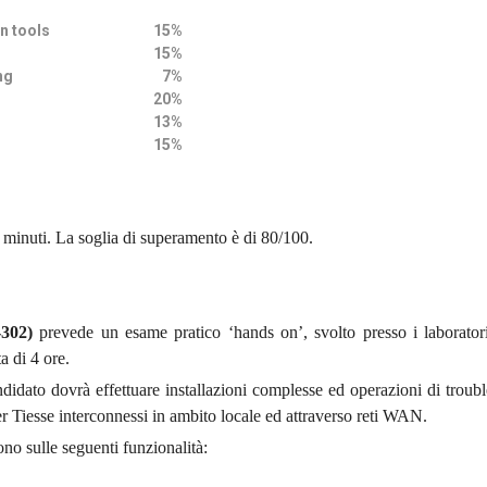
iguration tools
15%
15%
ing
7%
20%
13%
15%
 minuti. La soglia di superamento è di 80/100.
302)
prevede un esame pratico ‘hands on’, svolto presso i laboratori
a di 4 ore.
andidato dovrà effettuare installazioni complesse ed operazioni di troub
ter Tiesse interconnessi in ambito locale ed attraverso reti WAN.
ono sulle seguenti funzionalità: