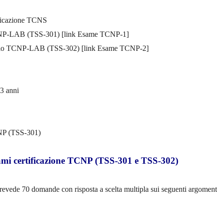
ificazione TCNS
CNP-LAB (TSS-301) [link Esame TCNP-1]
torio TCNP-LAB (TSS-302) [link Esame TCNP-2]
 3 anni
CNP (TSS-301)
mi certificazione TCNP (TSS-301 e TSS-302)
evede 70 domande con risposta a scelta multipla sui seguenti argoment