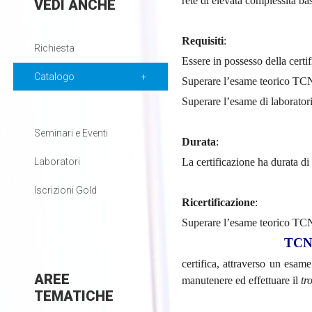
rete di elevata complessità bas
VEDI
ANCHE
Requisiti
:
Richiesta
Essere in possesso della cert
Catalogo
Superare l’esame teorico T
Superare l’esame di labora
Seminari e Eventi
Durata
:
La certificazione ha durata di
Laboratori
Iscrizioni Gold
Ricertificazione
:
Superare l’esame teorico T
TCNP
certifica, attraverso un esame
AREE
manutenere ed effettuare il
tr
TEMATICHE