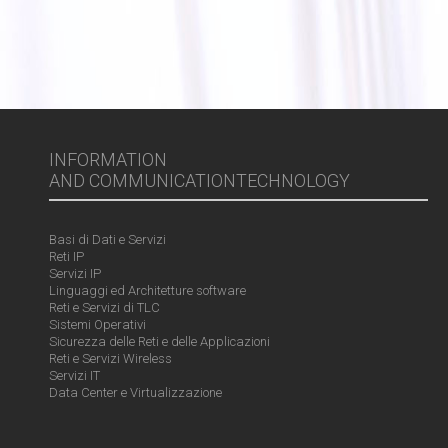
INFORMATION
AND COMMUNICATIONTECHNOLOGY
Basi di Dati e Servizi
Reti IP
Servizi IP
Linguaggi ed Architetture software
Reti e Servizi di TLC
Sistemi Operativi
Sicurezza delle Reti e delle Applicazioni
Reti e Servizi Wireless
Servizi IT
Data Center e Virtualizzazione