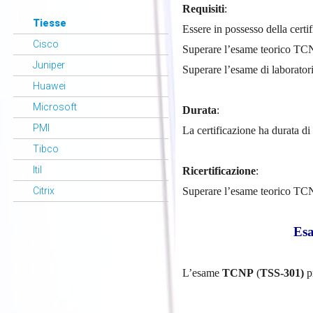
Requisiti
:
Tiesse
Essere in possesso della cert
Cisco
Superare l’esame teorico T
Juniper
Superare l’esame di labora
Huawei
Microsoft
Durata
:
PMI
La certificazione ha durata di
Tibco
Itil
Ricertificazione
:
Superare l’esame teorico T
Citrix
Esa
L’esame
TCNP
(
TSS-301)
pr