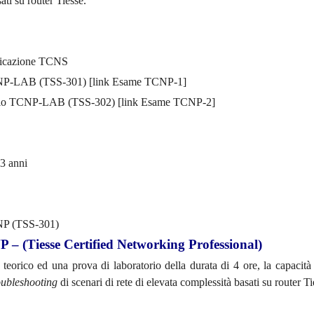
ati su router Tiesse.
ificazione TCNS
CNP-LAB (TSS-301) [link Esame TCNP-1]
torio TCNP-LAB (TSS-302) [link Esame TCNP-2]
 3 anni
CNP (TSS-301)
 – (Tiesse Certified Networking Professional)
 teorico ed una prova di laboratorio della durata di 4 ore, la capacità d
oubleshooting
di scenari di rete di elevata complessità basati su router Ti