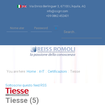
Via Enrico Berlinguer 3, 67100 L'Aquila, AQ
info@ssgrr.com
+39 0862 452401
You are here:
Home
::
it-IT
::
Certificazioni
::
Tiesse
Sottoscrivi questo feed RSS
Tiesse (5)