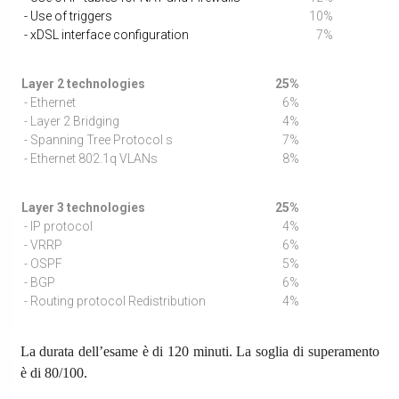
- Use of triggers
10%
- xDSL interface configuration
7%
Layer 2 technologies
25%
- Ethernet
6%
- Layer 2 Bridging
4%
- Spanning Tree Protocol s
7%
- Ethernet 802.1q VLANs
8%
Layer 3 technologies
25%
- IP protocol
4%
- VRRP
6%
- OSPF
5%
- BGP
6%
- Routing protocol Redistribution
4%
La durata dell’esame è di 120 minuti. La soglia di superamento
è di 80/100.