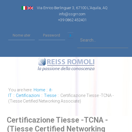
Via Enrico Berlinguer 3, 67100 L'Aquila, AQ
info@ssgrr.com
+39 0862 452401
You are here:
Home
::
it-
IT
::
Certificazioni
::
Tiesse
::
Certificazione Tiesse -TCNA -
(Tiesse Certified Networking Associate)
Certificazione Tiesse -TCNA -
(Tiesse Certified Networking