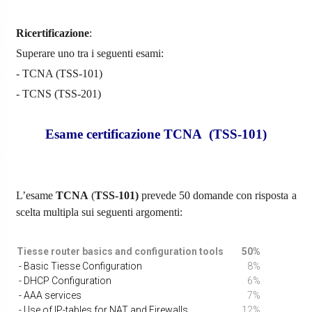
Ricertificazione
:
Superare uno tra i seguenti esami:
- TCNA (TSS-101)
- TCNS (TSS-201)
Esame certificazione TCNA (TSS-101)
L’esame
TCNA
(
TSS-101)
prevede 50 domande con risposta a
scelta multipla sui seguenti argomenti:
Tiesse router basics and configuration tools
50%
- Basic Tiesse Configuration
8%
- DHCP Configuration
6%
- AAA services
7%
- Use of IP-tables for NAT and Firewalls
12%