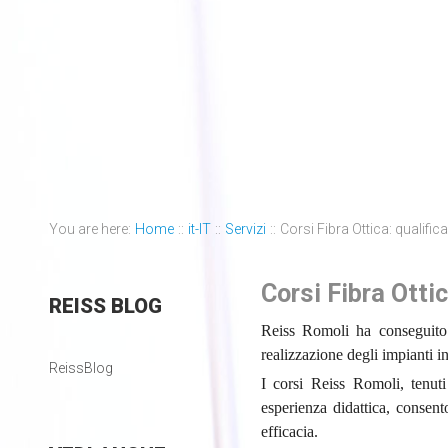
You are here:
Home
::
it-IT
::
Servizi
::
Corsi Fibra Ottica: qualific
Corsi Fibra Otti
REISS
BLOG
Reiss Romoli ha conseguito
realizzazione degli impianti in 
ReissBlog
I corsi Reiss Romoli, tenuti
esperienza didattica, consen
efficacia.