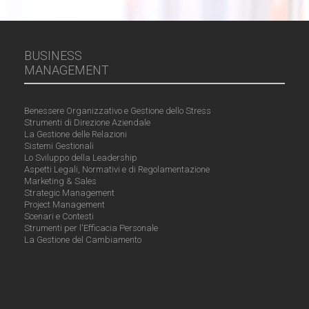
BUSINESS
MANAGEMENT
Benessere Organizzativo e Gestione dello Stress
Strumenti di Direzione Aziendale
La Gestione delle Relazioni
Sistemi Gestionali
Lo Sviluppo della Leadership
Aspetti Legali, Normativi e di Regolamentazione
Marketing & Sales
Strategic Management
Project Management
Scenari e Contesti
Strumenti per l'Efficacia Personale
La Gestione del Cambiamento