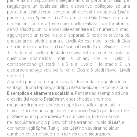
partire da un dispositivo collegato ad una porta di un
Leaf
, per
raggiungere un qualsiasi altro dispositivo collegato ad una
porta di un
Leaf
diverso, vengono attraversati tre apparati:
Leaf
di
partenza, uno
Spine
e il
Leaf
di arrivo. In
Data
Center
di grandi
dimensioni, come ad esempio quelli realizzati da fornitori di
servizi
Cloud
pubblici, è possibile estendere a 5 il numero di stadi,
aggiungendo un terzo livello di apparati. Si noti che talvolta più
che parlare di stadi si parla di Livelli. Ad esempio, la rete di Clos
della figura è a due Livelli: i
Leaf
sono il Livello 2 e gli
Spine
il Livello
1. Parlare di Livelli o di stadi è equivalente, direi che è solo un
questione cosmetica. Infatti è chiaro che al Livello 2
corrispondono gli stadi 1 e 3 e al Livello 1 lo stadio 2. Un
discorso analogo vale per le reti di Clos a 5 stadi (dove i Livelli
sono 3 !).
A questo punto sorge spontanea la domanda: ma quali sono i
vantaggi di una topologia di tipo
Leaf-and-Spine
? Eccone alcuni:
È semplice e altamente scalabile
. Pensate ad esempio ad una
crescita del vostro
Data
Center
, che richiede un numero
maggiore di porte di accesso rispetto a quelle disponibili. In
sintesi, è necessario aggiungere un nuovo
Leaf
(o più di uno). Se
gli
Spine
hanno porte
downlink
a sufficienza, tutto si risolve
nell’acquistare uno o più switch che avranno il ruolo di
Leaf
, e
connetterli agli
Spine
. Tutti gli altri
Leaf
non subiranno alcun
cambiamento, né fisico, né in termini di configurazioni