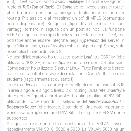
e L3). I
Leaf
sono di solito
switch
multilayer
fisici che svolgono il
ruolo di
ToR
(
Top
of
Rack
). Gli
Spine
sono invece classici router,
che di norma non hanno bisogno di alcunché, se non del
routing IP classico e al massimo un po’ di MPLS (comunque
non indispensabile). Su questo tipo di architettura e i suoi
vantaggi, tornerò in seguito con un post ad hoc. La funzione
VTEP è in questo esempio localizzata direttamente nei
Leaf
, ma
potrebbe anche essere integrata negli
Hypervisor
dei server. In
quest'ultimo caso, i
Leaf
svolgerebbero, al pari degli Spine, solo
le semplici funzioni di Livello 3.
Nel test di laboratorio ho utilizzato come
Leaf
i tre CSR1kv (che
utilizzano l’IOS XE) e come
Spine
due router con IOS classico.
Come server ho utilizzato 5 server Linux. Tutto l’ambiente è stato
realizzato tramite il software di emulazione Cisco VIRL di un mio
studente (regolarmente acquistato !).
La rete
underlay
utilizza come protocollo di routing unicast IS-IS
in area singola, e singolo livello 2 di routing. Sulla rete
underlay
è
stato poi configurato il protocollo di routing multicast PIM-BiDir,
utilizzando come metodo di selezione del
Rendezvous-Point
il
Bootstrap Router
(che ricordo, è standard). Una nota importante,
è necessario implementare il PIM-BiDir, il semplice PIM-SM non è
supportato.
Su questa rete sono state configurate tre VXLAN, aventi
rispettivamente VNI 5010, 5020 e 5030. La VXLAN 5030 ha un