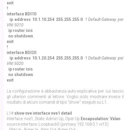
exit
!
interface BDI10
ip address 10.1.10.254 255.255.255.0 !
Default-Gateway per
VNI 5010
ip router isis
no shutdown
exit
!
interface BDI20
ip address 10.1.20.254 255.255.255.0 !
Default-Gateway per
VNI 5020
ip router isis
no shutdown
exit
La configurazione è abbastanza auto-esplicativa per cui lascio
gli ulteriori commenti al lettore. Voglio solo mostrare invece il
risultato di alcuni comandi di tipo “show” eseguiti su L1.
L1#
show nve interface nve1 detail
Interface: nve1, State: Admin Up, Oper Up
Encapsulation: Vxlan
source-interface: Loopback0 (primary:192.168.0.1 vrf:0)
Pkts In Bytes In Pkts Out Bytes Out