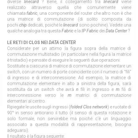
diverse
linecard
? Bene, il collegamento tra
linecard
viene
realizzato attraverso quella che comunemente viene
chiamata
fabric
, una componente del router che altro non è che
una matrice di commutazione (di solito composta da
pochi
chip
dedicati, poiché le
linecard
sono pochine). Vedete una
qualche analogia tra questa
Fabric
e la
IP Fabric
dei
Data Center
?
LE RETI DI CLOS NEI
DATA CENTER
Considerate per un attimo la figura sopra della matrice di
commutazione multistadio (in particolare nella figura la matrice
è tristadio) e pensate di eseguire le seguenti due operazioni:
Sostituite a ciascuna di matrice di commutazione elementare un
switch, con un numero di porte coincidente con il numero di “fili”
di ingresso e di interconnessione. Ad esempio, la matrice di
commutazione elementare in alto a sinistra della figura, sarà
sostituita da un switch che avrà
n
fili in ingresso e
m
fili di
interconnessione verso le
m
matrici di commutazione
elementari al centro.
Ripiegate le uscite sugli ingressi (
folded Clos network
) e ruotate di
90° in senso antiorario il tutto (il senso di questa rotazione è
solo formale, non servirebbe ma poiché c’è un linguaggio
associato a questa modalità di rappresentazione, bisogna
adeguarsi).
Il risultato è la figura seguente: