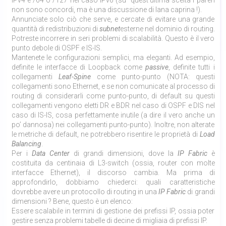
IPv4 e /64 o /127 nel caso IPv6 (su quest’ultima scelta i pareri
non sono concordi, ma è una discussione di lana caprina !).
Annunciate solo ciò che serve, e cercate di evitare una grande
quantità di redistribuzioni di
subnet
esterne nel dominio di routing.
Potreste incorrere in seri problemi di scalabilità. Questo è il vero
punto debole di OSPF e IS-IS.
Mantenete le configurazioni semplici, ma eleganti. Ad esempio,
definite le interfacce di Loopback come
passive
, definite tutti i
collegamenti
Leaf-Spine
come punto-punto (NOTA: questi
collegamenti sono Ethernet, e se non comunicate al processo di
routing di considerarli come punto-punto, di default su questi
collegamenti vengono eletti DR e BDR nel caso di OSPF e DIS nel
caso di IS-IS, cosa perfettamente inutile (a dire il vero anche un
po’ dannosa) nei collegamenti punto-punto). Inoltre, non alterate
le metriche di default, ne potrebbero risentire le proprietà di
Load
Balancing
.
Per i
Data Center
di grandi dimensioni, dove la
IP Fabric
è
costituita da centinaia di L3-switch (ossia, router con molte
interfacce Ethernet), il discorso cambia. Ma prima di
approfondirlo, dobbiamo chiederci: quali caratteristiche
dovrebbe avere un protocollo di routing in una
IP Fabric
di grandi
dimensioni ? Bene, questo è un elenco:
Essere scalabile in termini di gestione dei prefissi IP, ossia poter
gestire senza problemi tabelle di decine di migliaia di prefissi IP.