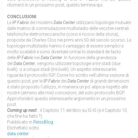
ritornerò in un prossimo post, questo termina qui.
CONCLUSIONI
Le
IP Fabric
dei moderni
Data Center
utilizzano topologie mutuate
dalle matrici di commutazione multistadio delle vecchie centrali
telefoniche elettromeccaniche (corsi e ricorsi della storia),
proposte da Charles Clos nei primi anni 50 del secolo scorso. Le
topologie multistadio hanno il vantaggio di essere semplici e
molto scalabili e sono diventate ormai lo standard de facto
delle
IP Fabric
nei
Data
Center
. In funzione della grandezza
del
Data
Center
, vengono utilizzate topologie a tre stadi (due
livelli) o a cinque stadi (tre livelli). Un aspetto interessante
riguarda il protocollo IGP. Come ho scritto nell’ultima sezione di
questo post, per le
IP Fabric
dei
Data
Center
di grandi dimensioni
è stato proposto l’utilizzo, in maniera un po’ atipica rispetto alle
nostre (almeno alle mie) concezioni, del solo protocollo BGP.
Approfondirò questo interessante argomento in un prossimo
post.
Coming up next
... il Capitolo 11 del libro su IS-IS (e il Capitolo 10
che fine ha fatto ?).
Pubblicato in
ReissBlog
Etichettato sotto
data center