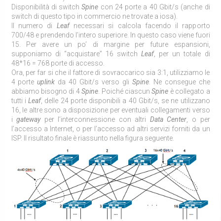
Disponibilità di switch
Spine
con 24 porte a 40 Gbit/s (anche di
switch di questo tipo in commercio ne trovate a iosa).
Il numero di
Leaf
necessari si calcola facendo il rapporto
700/48 e prendendo l’intero superiore. In questo caso viene fuori
15. Per avere un po’ di margine per future espansioni,
supponiamo di “acquistare” 16 switch
Leaf
, per un totale di
48*16 = 768 porte di accesso.
Ora, per far si che il fattore di sovraccarico sia 3:1, utilizziamo le
4 porte
uplink
da 40 Gbit/s verso gli
Spine
. Ne consegue che
abbiamo bisogno di 4
Spine
. Poiché ciascun
Spine
è collegato a
tutti i
Leaf
, delle 24 porte disponibili a 40 Gbit/s, se ne utilizzano
16, le altre sono a disposizione per eventuali collegamenti verso
i
gateway
per l’interconnessione con altri
Data Center
, o per
l’accesso a Internet, o per l’accesso ad altri servizi forniti da un
ISP. Il risultato finale è riassunto nella figura seguente.