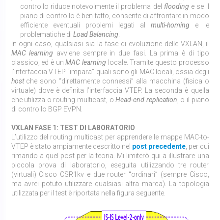
controllo riduce notevolmente il problema del
flooding
e se il
piano di controllo è ben fatto, consente di affrontare in modo
efficiente eventuali problemi legati al
multi-homing
e le
problematiche di
Load Balancing
.
In ogni caso, qualsiasi sia la fase di evoluzione delle VXLAN, il
MAC
learning
avviene sempre in due fasi. La prima è di tipo
classico, ed è un
MAC learning
locale. Tramite questo processo
l’interfaccia VTEP “impara” quali sono gli MAC locali, ossia degli
host
che sono “direttamente connessi” alla macchina (fisica o
virtuale) dove è definita l’interfaccia VTEP. La seconda è quella
che utilizza o routing multicast, o
Head-end replication
, o il piano
di controllo BGP EVPN.
VXLAN FASE 1: TEST DI LABORATORIO
L’utilizzo del routing multicast per apprendere le mappe MAC-to-
VTEP è stato ampiamente descritto nel
post precedente
, per cui
rimando a quel post per la teoria. Mi limiterò qui a illustrare una
piccola prova di laboratorio, eseguita utilizzando tre router
(virtuali) Cisco CSR1kv e due router “ordinari” (sempre Cisco,
ma avrei potuto utilizzare qualsiasi altra marca). La topologia
utilizzata per il test è riportata nella figura seguente.