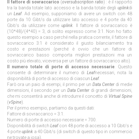
Il fattore di sovraccarico
(
oversubscription ratio
) : è il rapporto
tra la banda totale lato accesso e la banda totale degli
uplink
di
un
Leaf
. Ad esempio, supponiamo di avere un switch con 48
porte da 10 Gibt/s da utilizzare lato accesso e 4 porte da 40
Gbit/s da utilizzare come
uplink
. Il fattore di sovraccarico è
(10*48)/(4*40) = 3, di solito espresso come 3:1. Non ho fatto
questo esempio a caso perché nella pratica corrente, il fattore di
sovraccarico 3:1 è considerato il giusto bilanciamento tra
costo e prestazioni (perché è ovvio che un fattore di
sovraccarico basso comporta migliori prestazioni ma un
costo più elevato; viceversa per un fattore di sovraccarico alto).
Il numero totale di porte di accesso necessarie
. Questo
consente di determinare il numero di
Leaf
necessari, nota la
disponibilità di porte di accesso di ciascun
Leaf
.
Farò ora un paio di esempi, il primo per un
Data Center
di medie
dimensioni, il secondo per un
Data Center
di grandi dimensioni,
che mi consentirà anche di introdurre il concetto di
Virtual Spine
(
vSpine
).
Per il primo esempio, partiamo da questi dati:
Fattore di sovraccarico = 3:1.
Numero di porte di accesso necessarie = 700.
Disponibilità di switch
Leaf
con 48 porte di accesso a 10 Gbit/s e
4 porte
uplink
a 40 Gbit/s (di switch di questo tipo in commercio
ne trovate a iosa).