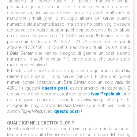
facciamo un conto rapido di quante macchine virtuali
possiamo gestire con un simile mostro. Faccio un’ipotesi
conservativa, per ciascun server fisico è possibile attivare 50
macchine virtuali (con lo sviluppo attuale dei server questo
numero è sicuramente basso, ma come ho detto voglio essere
conservativo). Inoltre, suppongo che ciascun server fisico abbia
un doppio collegamento a 10 Gbit/s verso la
IP Fabric
. In totale
posso quindi attestare 49.152/2 = 24.576 server fisici, e quindi
attivare 24.576*50 = 1.228.800 macchine virtuali ! Quanti sono
i
Data Center
che hanno bisogno di gestire un così elevato
numero di macchine virtuali? E tenete conto che sono stato
molto conservativo !
E tenete anche conto che la stragrande maggioranza dei
Data
Center
non supera i 1.000 server (virtuali). E che con questi
numeri potete costruirvi un
Data Center
con un solo
rack
da
42RU ! (leggetevi
questo post
, estremamente interessante). E
considerate anche, come dice il mio amico
Ivan Pepelnjak
, uno
dei maggiori esperti al mondo di
networking
, che per la
stragrande maggioranza dei
Data Center
sono sufficienti solo 2
switch
Top-of-Rack
(vedi
questo post
) !
QUALE IGP NELLE RETI DI CLOS ?
Questa potrebbe sembrare a prima vista una domanda sciocca.
Ma come, con tutta l’esperienza che c’è sul campo del routing