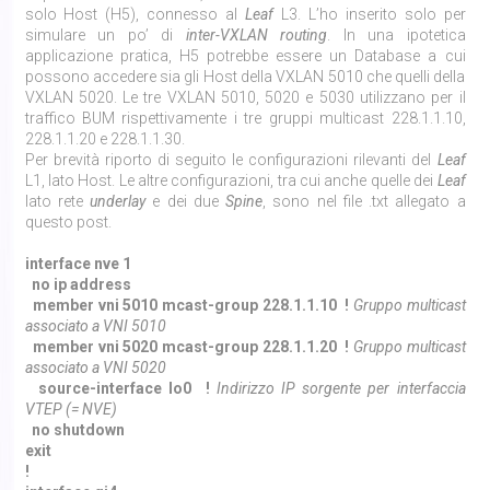
solo Host (H5), connesso al
Leaf
L3. L’ho inserito solo per
simulare un po’ di
inter-VXLAN routing
. In una ipotetica
applicazione pratica, H5 potrebbe essere un Database a cui
possono accedere sia gli Host della VXLAN 5010 che quelli della
VXLAN 5020. Le tre VXLAN 5010, 5020 e 5030 utilizzano per il
traffico BUM rispettivamente i tre gruppi multicast 228.1.1.10,
228.1.1.20 e 228.1.1.30.
Per brevità riporto di seguito le configurazioni rilevanti del
Leaf
L1, lato Host. Le altre configurazioni, tra cui anche quelle dei
Leaf
lato rete
underlay
e dei due
Spine
, sono nel file .txt allegato a
questo post.
interface nve 1
no ip address
member vni 5010 mcast-group 228.1.1.10 !
Gruppo multicast
associato a VNI 5010
member vni 5020 mcast-group 228.1.1.20 !
Gruppo multicast
associato a VNI 5020
source-interface lo0 !
Indirizzo IP sorgente per interfaccia
VTEP (= NVE)
no shutdown
exit
!