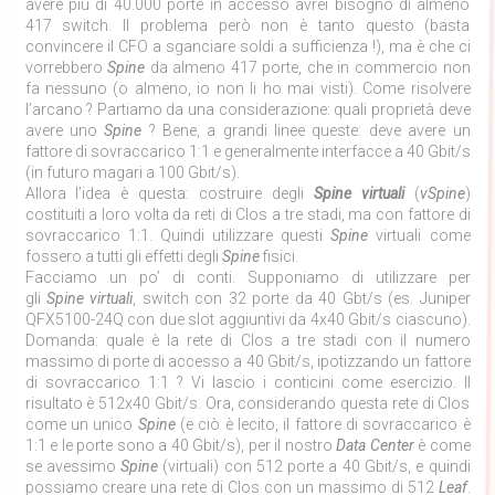
avere più di 40.000 porte in accesso avrei bisogno di almeno
417 switch. Il problema però non è tanto questo (basta
convincere il CFO a sganciare soldi a sufficienza !), ma è che ci
vorrebbero
Spine
da almeno 417 porte, che in commercio non
fa nessuno (o almeno, io non li ho mai visti). Come risolvere
l’arcano ? Partiamo da una considerazione: quali proprietà deve
avere uno
Spine
? Bene, a grandi linee queste: deve avere un
fattore di sovraccarico 1:1 e generalmente interfacce a 40 Gbit/s
(in futuro magari a 100 Gbit/s).
Allora l’idea è questa: costruire degli
Spine virtuali
(
vSpine
)
costituiti a loro volta da reti di Clos a tre stadi, ma con fattore di
sovraccarico 1:1. Quindi utilizzare questi
Spine
virtuali come
fossero a tutti gli effetti degli
Spine
fisici.
Facciamo un po’ di conti. Supponiamo di utilizzare per
gli
Spine
virtuali
, switch con 32 porte da 40 Gbt/s (es. Juniper
QFX5100-24Q con due slot aggiuntivi da 4x40 Gbit/s ciascuno).
Domanda: quale è la rete di Clos a tre stadi con il numero
massimo di porte di accesso a 40 Gbit/s, ipotizzando un fattore
di sovraccarico 1:1 ? Vi lascio i conticini come esercizio. Il
risultato è 512x40 Gbit/s. Ora, considerando questa rete di Clos
come un unico
Spine
(e ciò è lecito, il fattore di sovraccarico è
1:1 e le porte sono a 40 Gbit/s), per il nostro
Data Center
è come
se avessimo
Spine
(virtuali) con 512 porte a 40 Gbit/s, e quindi
possiamo creare una rete di Clos con un massimo di 512
Leaf
.