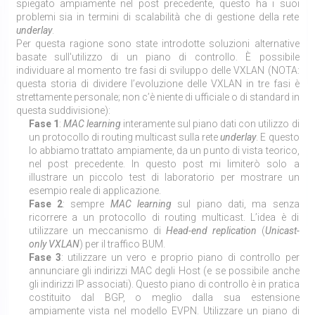
spiegato ampiamente nel post precedente, questo ha i suoi
problemi sia in termini di scalabilità che di gestione della rete
underlay
.
Per questa ragione sono state introdotte soluzioni alternative
basate sull'utilizzo di un piano di controllo. È possibile
individuare al momento tre fasi di sviluppo delle VXLAN (NOTA:
questa storia di dividere l’evoluzione delle VXLAN in tre fasi è
strettamente personale; non c’è niente di ufficiale o di standard in
questa suddivisione):
Fase 1
:
MAC learning
interamente sul piano dati con utilizzo di
un protocollo di routing multicast sulla rete
underlay
. E questo
lo abbiamo trattato ampiamente, da un punto di vista teorico,
nel post precedente. In questo post mi limiterò solo a
illustrare un piccolo test di laboratorio per mostrare un
esempio reale di applicazione.
Fase 2
: sempre
MAC learning
sul piano dati, ma senza
ricorrere a un protocollo di routing multicast. L’idea è di
utilizzare un meccanismo di
Head-end replication
(
Unicast-
only VXLAN
) per il traffico BUM.
Fase 3
: utilizzare un vero e proprio piano di controllo per
annunciare gli indirizzi MAC degli Host (e se possibile anche
gli indirizzi IP associati). Questo piano di controllo è in pratica
costituito dal BGP, o meglio dalla sua estensione
ampiamente vista nel modello EVPN. Utilizzare un piano di