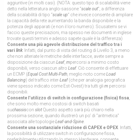
aggiuntive (in molti casi). (NOTA: questo tipo di scalabilità viene
detto nella letteratura anglo-sassone “
scale out
”, a differenza
della scalabilità di tipo “
scale up
” che invece consente di ampliare
la capacità della rete aumentando la banda disponibile e la
potenza degli apparati (e non il loro numero). Scusatemi se vi
faccio queste precisazioni, ma spesso nei documenti in inglese
trovate questi termini e adesso sapete quale è la differenza)
Consente una più agevole distribuzione del traffico tra i
vari
link
. Infatti, dal punto di vista del routing di Livello 3, a meno
che non alteriate le metriche delle interfacce, avete sempre a
disposizione da ciascun
Leaf
,
m
percorsi a minimo costo
disponibili, verso ciascun altro
Leaf
. Ciò consente di effettuare
un ECMP (
Equal Cost Multi-Path
, meglio noto come
Load
Balancing
) del traffico inter-
Leaf
(che per analogia geografica
viene spesso indicato come Est-Ovest) tra tutti gli
m
percorsi
disponibili.
Consente l’utilizzo di switch in configurazione (fisica) fissa
,
che sono molto meno costosi di switch basati
su
chassis
con
slot
Questo aspetto sarà più chiaro nella
prossima sezione, quando illustrerò un po’ di “aritmetica”
associata alle topologie
Leaf-and-Spine
.
Consente una sostanziale riduzione di CAPEX e OPEX
. Infatti,
la possibilità di utilizzare switch in configurazione fissa,
preferibilmente utilizzando lo stesso Hardware, consente