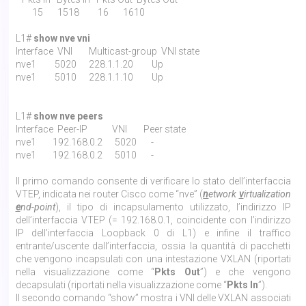
15 1518 16 1610
L1#
show nve vni
Interface VNI Multicast-group VNI state
nve1 5020 228.1.1.20 Up
nve1 5010 228.1.1.10 Up
L1#
show nve peers
Interface Peer-IP VNI Peer state
nve1 192.168.0.2 5020 -
nve1 192.168.0.2 5010 -
Il primo comando consente di verificare lo stato dell’interfaccia
VTEP, indicata nei router Cisco come “nve” (
n
etwork
v
irtualization
e
nd-point
), il tipo di incapsulamento utilizzato, l’indirizzo IP
dell’interfaccia VTEP (= 192.168.0.1, coincidente con l’indirizzo
IP dell’interfaccia Loopback 0 di L1) e infine il traffico
entrante/uscente dall’interfaccia, ossia la quantità di pacchetti
che vengono incapsulati con una intestazione VXLAN (riportati
nella visualizzazione come “
Pkts Out
”) e che vengono
decapsulati (riportati nella visualizzazione come “
Pkts In
”).
Il secondo comando “show” mostra i VNI delle VXLAN associati