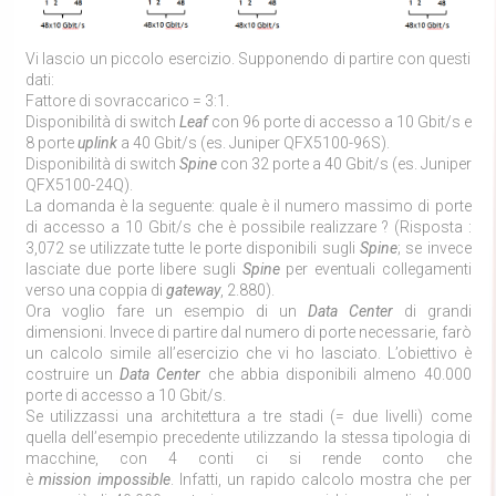
Vi lascio un piccolo esercizio. Supponendo di partire con questi
dati:
Fattore di sovraccarico = 3:1.
Disponibilità di switch
Leaf
con 96 porte di accesso a 10 Gbit/s e
8 porte
uplink
a 40 Gbit/s (es. Juniper QFX5100-96S).
Disponibilità di switch
Spine
con 32 porte a 40 Gbit/s (es. Juniper
QFX5100-24Q).
La domanda è la seguente: quale è il numero massimo di porte
di accesso a 10 Gbit/s che è possibile realizzare ? (Risposta :
3,072 se utilizzate tutte le porte disponibili sugli
Spine
; se invece
lasciate due porte libere sugli
Spine
per eventuali collegamenti
verso una coppia di
gateway
, 2.880).
Ora voglio fare un esempio di un
Data Center
di grandi
dimensioni. Invece di partire dal numero di porte necessarie, farò
un calcolo simile all’esercizio che vi ho lasciato. L’obiettivo è
costruire un
Data Center
che abbia disponibili almeno 40.000
porte di accesso a 10 Gbit/s.
Se utilizzassi una architettura a tre stadi (= due livelli) come
quella dell’esempio precedente utilizzando la stessa tipologia di
macchine, con 4 conti ci si rende conto che
è
mission
impossible
. Infatti, un rapido calcolo mostra che per