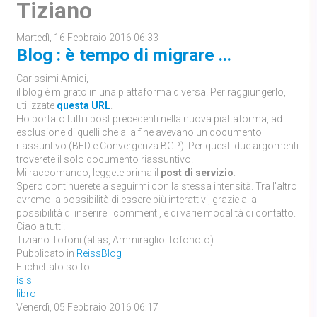
Tiziano
Martedì, 16 Febbraio 2016 06:33
Blog : è tempo di migrare ...
Carissimi Amici,
il blog è migrato in una piattaforma diversa. Per raggiungerlo,
utilizzate
questa URL
.
Ho portato tutti i post precedenti nella nuova piattaforma, ad
esclusione di quelli che alla fine avevano un documento
riassuntivo (BFD e Convergenza BGP). Per questi due argomenti
troverete il solo documento riassuntivo.
Mi raccomando, leggete prima il
post di servizio
.
Spero continuerete a seguirmi con la stessa intensità. Tra l'altro
avremo la possibilità di essere più interattivi, grazie alla
possibilità di inserire i commenti, e di varie modalità di contatto.
Ciao a tutti.
Tiziano Tofoni (alias, Ammiraglio Tofonoto)
Pubblicato in
ReissBlog
Etichettato sotto
isis
libro
Venerdì, 05 Febbraio 2016 06:17