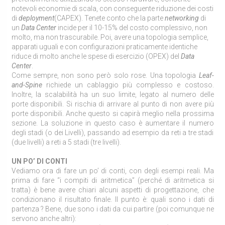
notevoli economie di scala, con conseguente riduzione dei costi
di
deployment
(CAPEX). Tenete conto che la parte
networking
di
un
Data Center
incide per il 10-15% del costo complessivo, non
molto, ma non trascurabile. Poi, avere una topologia semplice,
apparati uguali e con configurazioni praticamente identiche
riduce di molto anche le spese di esercizio (OPEX) del
Data
Center
.
Come sempre, non sono però solo rose. Una topologia
Leaf-
and-Spine
richiede un cablaggio più complesso e costoso.
Inoltre, la scalabilità ha un suo limite, legato al numero delle
porte disponibili. Si rischia di arrivare al punto di non avere più
porte disponibili. Anche questo si capirà meglio nella prossima
sezione. La soluzione in questo caso è aumentare il numero
degli stadi (o dei Livelli), passando ad esempio da reti a tre stadi
(due livelli) a reti a 5 stadi (tre livelli).
UN PO’ DI CONTI
Vediamo ora di fare un po’ di conti, con degli esempi reali. Ma
prima di fare “i compiti di aritmetica” (perché di aritmetica si
tratta) è bene avere chiari alcuni aspetti di progettazione, che
condizionano il risultato finale. Il punto è: quali sono i dati di
partenza ? Bene, due sono i dati da cui partire (poi comunque ne
servono anche altri):