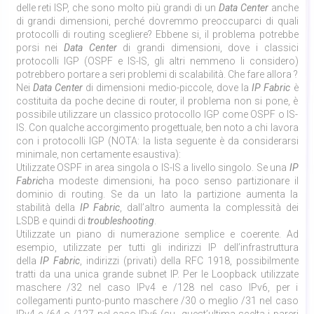
delle reti ISP, che sono molto più grandi di un
Data Center
anche
di grandi dimensioni, perché dovremmo preoccuparci di quali
protocolli di routing scegliere? Ebbene si, il problema potrebbe
porsi nei
Data Center
di grandi dimensioni, dove i classici
protocolli IGP (OSPF e IS-IS, gli altri nemmeno li considero)
potrebbero portare a seri problemi di scalabilità. Che fare allora ?
Nei
Data Center
di dimensioni medio-piccole, dove la
IP Fabric
è
costituita da poche decine di router, il problema non si pone, è
possibile utilizzare un classico protocollo IGP come OSPF o IS-
IS. Con qualche accorgimento progettuale, ben noto a chi lavora
con i protocolli IGP (NOTA: la lista seguente è da considerarsi
minimale, non certamente esaustiva):
Utilizzate OSPF in area singola o IS-IS a livello singolo. Se una
IP
Fabric
ha modeste dimensioni, ha poco senso partizionare il
dominio di routing. Se da un lato la partizione aumenta la
stabilità della
IP Fabric
, dall’altro aumenta la complessità dei
LSDB e quindi di
troubleshooting
.
Utilizzate un piano di numerazione semplice e coerente. Ad
esempio, utilizzate per tutti gli indirizzi IP dell’infrastruttura
della
IP Fabric
, indirizzi (privati) della RFC 1918, possibilmente
tratti da una unica grande subnet IP. Per le Loopback utilizzate
maschere /32 nel caso IPv4 e /128 nel caso IPv6, per i
collegamenti punto-punto maschere /30 o meglio /31 nel caso