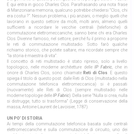
E qui entra in gioco Charles Clos. Parafrasando una nota frase
di Manzoniana memoria, qualcuno potrebbe chiedersi “Clos, chi
era costui ?”. Nessun problema, i più anziani, o meglio quelli che
lavorano in questo settore da molti, molti anni, almeno quelli
sufficienti a ricordare le vecchie centrali (telefoniche) di
commutazione elettromeccaniche, sanno bene chi era Charles
Clos. Divenne famoso, nel settore, perché fu il primo a proporre
le reti di commutazione multistadio. Sotto farò qualche
richiamo storico, che potete saltare, ma ricordate sempre che
“la storia è maestra di vita”.
Il concetto di reti multistadio è stato ripreso, solo a livello
topologico, nelle moderne architetture delle
IP Fabric
, che in
onore di Charles Clos, sono chiamate
Reti di Clos
. E questo
spiega il titolo di questo post: dalle Reti di Clos (multistadio nella
commutazione telefonica elettromeccanica) si è passati
(nuovamente) alle Reti di Clos (sempre multistadio nelle
moderne topologie delle
IP Fabric
). Della serie "Nulla si crea, nulla
si distrugge, tutto si trasforma" (Legge di conservazione della
massa, Antoine-Laurent de Lavoisier, 1787).
UN PO’ DI STORIA
Ai tempi della commutazione telefonica basata sulle centrali
elettromeccaniche e sulla commutazione di circuito, uno dei