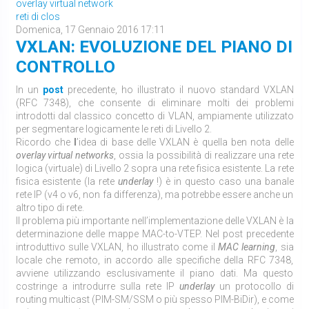
overlay virtual network
reti di clos
Domenica, 17 Gennaio 2016 17:11
VXLAN: EVOLUZIONE DEL PIANO DI
CONTROLLO
In un
post
precedente, ho illustrato il nuovo standard VXLAN
(RFC 7348), che consente di eliminare molti dei problemi
introdotti dal classico concetto di VLAN, ampiamente utilizzato
per segmentare logicamente le reti di Livello 2.
Ricordo che
l
’idea di base delle VXLAN è quella ben nota delle
overlay virtual networks
, ossia la possibilità di realizzare una rete
logica (virtuale) di Livello 2 sopra una rete fisica esistente. La rete
fisica esistente (la rete
underlay
!) è in questo caso una banale
rete IP (v4 o v6, non fa differenza), ma potrebbe essere anche un
altro tipo di rete.
Il problema più importante nell’implementazione delle VXLAN è la
determinazione delle mappe MAC-to-VTEP. Nel post precedente
introduttivo sulle VXLAN, ho illustrato come il
MAC learning
, sia
locale che remoto, in accordo alle specifiche della RFC 7348,
avviene utilizzando esclusivamente il piano dati. Ma questo
costringe a introdurre sulla rete IP
underlay
un protocollo di
routing multicast (PIM-SM/SSM o più spesso PIM-BiDir), e come