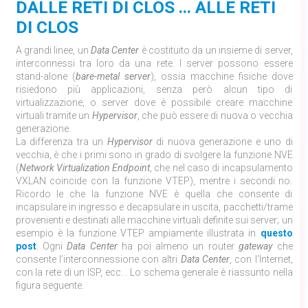
DALLE RETI DI CLOS ... ALLE RETI
DI CLOS
A grandi linee, un
Data Center
è costituito da un insieme di server,
interconnessi tra loro da una rete. I server possono essere
stand-alone (
bare-metal server
), ossia macchine fisiche dove
risiedono più applicazioni, senza però alcun tipo di
virtualizzazione, o server dove è possibile creare macchine
virtuali tramite un
Hypervisor
, che può essere di nuova o vecchia
generazione.
La differenza tra un
Hypervisor
di nuova generazione e uno di
vecchia, è che i primi sono in grado di svolgere la funzione NVE
(
Network Virtualization Endpoint
, che nel caso di incapsulamento
VXLAN coincide con la funzione VTEP), mentre i secondi no.
Ricordo le che la funzione NVE è quella che consente di
incapsulare in ingresso e decapsulare in uscita, pacchetti/trame
provenienti e destinati alle macchine virtuali definite sui server; un
esempio è la funzione VTEP ampiamente illustrata in
questo
post
. Ogni
Data Center
ha poi almeno un router
gateway
che
consente l’interconnessione con altri
Data Center
, con l’Internet,
con la rete di un ISP, ecc. . Lo schema generale è riassunto nella
figura seguente.