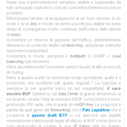
Avere una implementazione semplice, stabile e supportata da
tutti i principali costruttori, così da consentire l’interlavoro senza
problemi.
Minimizzare l’ambito di propagazione di un fuori servizio di un
nodo o di un
link
, in modo da avere una rete più stabile ed avere
tempi di convergenza molto contenuti (dell’ordine delle decine
di
msec
).
Consentire un minimo di gestione del traffico, preferibilmente
attraverso un controllo diretto del
Next-Hop
, utilizzando metriche
facilmente manipolabili.
Consentire in modo semplice il
multipath
(o ECMP o
Load
balancing
, tutti sinonimi).
Infine, dovrebbe poter funzionare senza l’ausilio di altri protocolli
di routing.
Bene, a questo punto la domanda sorge spontanea: quale è il
protocollo che soddisfa tutti questi requisiti ? La risposta è
semplice (e per qualche verso un po’ inaspettata):
il caro
vecchio BGP
. Ebbene si, nei
Data Center
di grandi dimensioni si
va facendo strada l’idea di utilizzare il BGP come (unico e solo)
protocollo IGP, tanto che si parla di reti
IGP-free
. La proposta è
partita da quel genio del
Networking
che è
Petr Lapukhov
che è
co-autore di
questo draft IETF
in cui descrive vari aspetti
motivazionali e decisionali legati all’utilizzo di BGP come unico e
solo protocollo di routing di una
IP Fabric
. Ma su questo