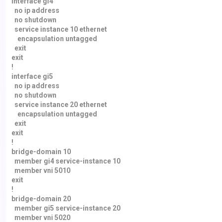
interface gi4
no ip address
no shutdown
service instance 10 ethernet
encapsulation untagged
exit
exit
!
interface gi5
no ip address
no shutdown
service instance 20 ethernet
encapsulation untagged
exit
exit
!
bridge-domain 10
member gi4 service-instance 10
member vni 5010
exit
!
bridge-domain 20
member gi5 service-instance 20
member vni 5020