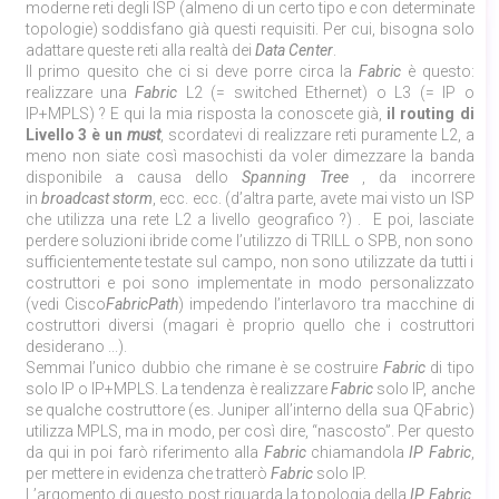
moderne reti degli ISP (almeno di un certo tipo e con determinate
topologie) soddisfano già questi requisiti. Per cui, bisogna solo
adattare queste reti alla realtà dei
Data Center
.
Il primo quesito che ci si deve porre circa la
Fabric
è questo:
realizzare una
Fabric
L2 (= switched Ethernet) o L3 (= IP o
IP+MPLS) ? E qui la mia risposta la conoscete già,
il routing di
Livello 3 è un
must
, scordatevi di realizzare reti puramente L2, a
meno non siate così masochisti da voler dimezzare la banda
disponibile a causa dello
Spanning Tree
, da incorrere
in
broadcast storm
, ecc. ecc. (d’altra parte, avete mai visto un ISP
che utilizza una rete L2 a livello geografico ?) . E poi, lasciate
perdere soluzioni ibride come l’utilizzo di TRILL o SPB, non sono
sufficientemente testate sul campo, non sono utilizzate da tutti i
costruttori e poi sono implementate in modo personalizzato
(vedi Cisco
FabricPath
) impedendo l’interlavoro tra macchine di
costruttori diversi (magari è proprio quello che i costruttori
desiderano ...).
Semmai l’unico dubbio che rimane è se costruire
Fabric
di tipo
solo IP o IP+MPLS. La tendenza è realizzare
Fabric
solo IP, anche
se qualche costruttore (es. Juniper all’interno della sua QFabric)
utilizza MPLS, ma in modo, per così dire, “nascosto”. Per questo
da qui in poi farò riferimento alla
Fabric
chiamandola
IP
Fabric
,
per mettere in evidenza che tratterò
Fabric
solo IP.
L’argomento di questo post riguarda la topologia della
IP Fabric
.