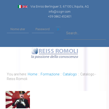
Via Enrico Berlinguer 3, 67100 L'Aquila, AQ
info@ssgrr.com
+39 0862 452401
You are here:
Home
::
Formazione
::
Catalogo
::
Catalogo -
Reiss Romoli