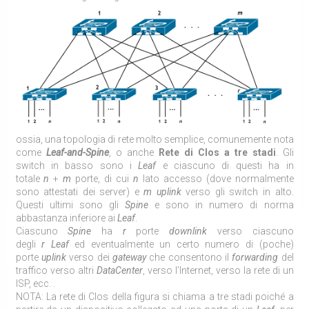
ossia, una topologia di rete molto semplice, comunemente nota
come
Leaf-and-Spine
, o anche
Rete di Clos a tre stadi
. Gli
switch in basso sono i
Leaf
e ciascuno di questi ha in
totale
n
+
m
porte, di cui
n
lato accesso (dove normalmente
sono attestati dei server) e
m uplink
verso gli switch in alto.
Questi ultimi sono gli
Spine
e sono in numero di norma
abbastanza inferiore ai
Leaf
.
Ciascuno
Spine
ha
r
porte
downlink
verso ciascuno
degli
r
Leaf
ed eventualmente un certo numero di (poche)
porte
uplink
verso dei
gateway
che consentono il
forwarding
del
traffico verso altri
DataCenter
, verso l’Internet, verso la rete di un
ISP, ecc. .
NOTA: La rete di Clos della figura si chiama a tre stadi poiché a