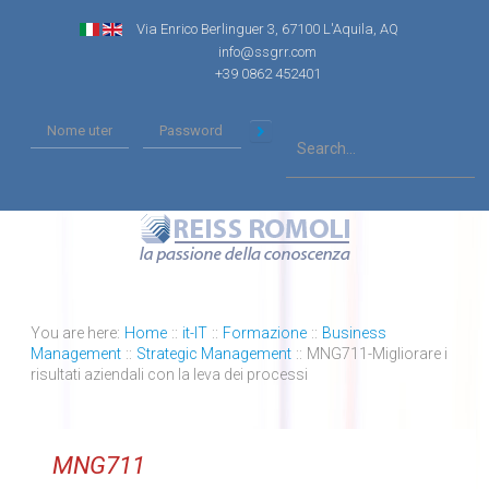
Via Enrico Berlinguer 3, 67100 L'Aquila, AQ
info@ssgrr.com
+39 0862 452401
You are here:
Home
::
it-IT
::
Formazione
::
Business
Management
::
Strategic Management
::
MNG711-Migliorare i
risultati aziendali con la leva dei processi
MNG711