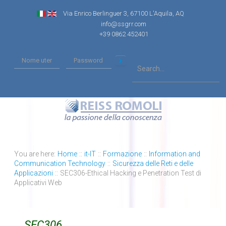
Via Enrico Berlinguer 3, 67100 L'Aquila, AQ
info@ssgrr.com
+39 0862 452401
You are here:
Home
::
it-IT
::
Formazione
::
Information and
Communication Technology
::
Sicurezza delle Reti e delle
Applicazioni
::
SEC306-Ethical Hacking e Penetration Test di
Applicativi Web
SEC306