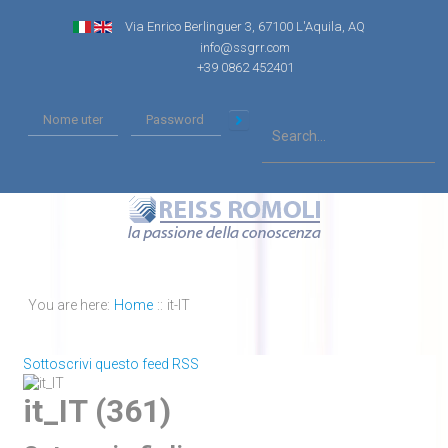
Via Enrico Berlinguer 3, 67100 L'Aquila, AQ
info@ssgrr.com
+39 0862 452401
You are here:
Home
::
it-IT
Sottoscrivi questo feed RSS
it_IT (361)