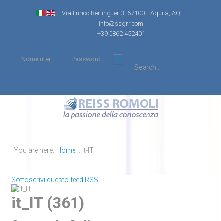
Via Enrico Berlinguer 3, 67100 L'Aquila, AQ
info@ssgrr.com
+39 0862 452401
You are here:
Home
::
it-IT
Sottoscrivi questo feed RSS
it_IT (361)