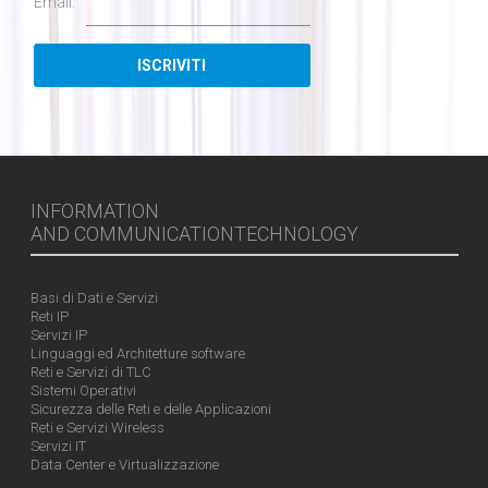
Email:
INFORMATION
AND COMMUNICATIONTECHNOLOGY
Basi di Dati e Servizi
Reti IP
Servizi IP
Linguaggi ed Architetture software
Reti e Servizi di TLC
Sistemi Operativi
Sicurezza delle Reti e delle Applicazioni
Reti e Servizi Wireless
Servizi IT
Data Center e Virtualizzazione